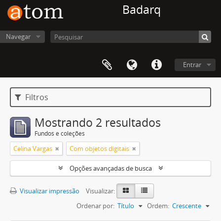
Badarq
Navegar
Entrar
Filtros
Mostrando 2 resultados
Fundos e coleções
Celina Vargas
Com objetos digitais
Opções avançadas de busca
Visualizar impressão
Visualizar:
Ordenar por:
Título
Ordem:
Crescente