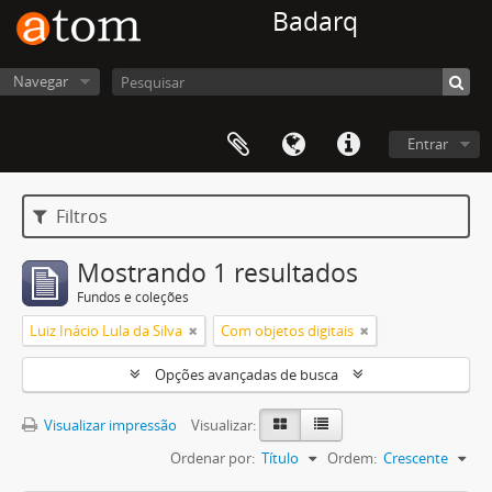
Badarq
Navegar
Entrar
Filtros
Mostrando 1 resultados
Fundos e coleções
Luiz Inácio Lula da Silva
Com objetos digitais
Opções avançadas de busca
Visualizar impressão
Visualizar:
Ordenar por:
Título
Ordem:
Crescente