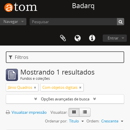
Badarq
Navegar
Entrar
Filtros
Mostrando 1 resultados
Fundos e coleções
Jânio Quadros
Com objetos digitais
Opções avançadas de busca
Visualizar impressão
Visualizar:
Ordenar por:
Título
Ordem:
Crescente