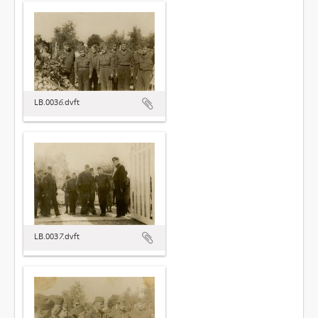
LB.003
6
.dvft
LB.003
7
.dvft