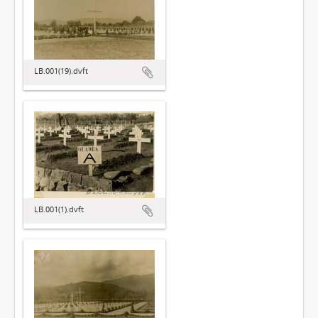
LB.001(19).dvft
LB.001(1).dvft