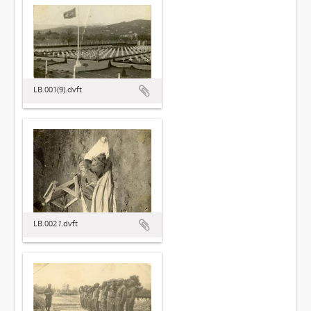
LB.001(9).dvft
LB.002
1
.dvft