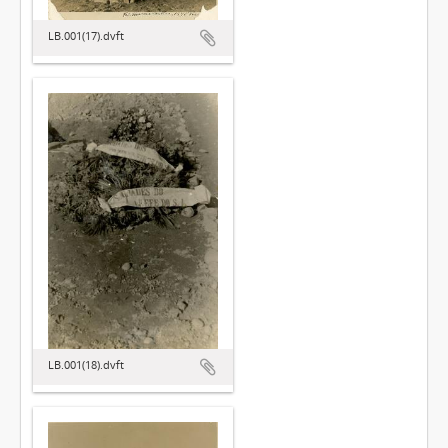
LB.001(17).dvft
LB.001(18).dvft