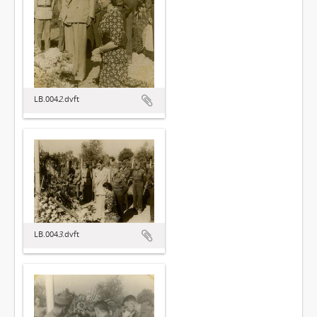
LB.004
2
.dvft
LB.004
3
.dvft