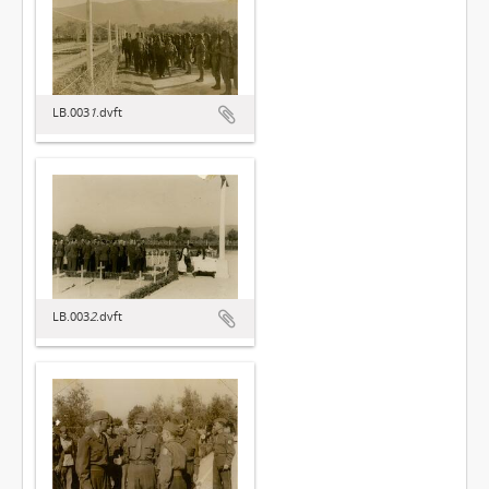
LB.003
1
.dvft
LB.003
2
.dvft