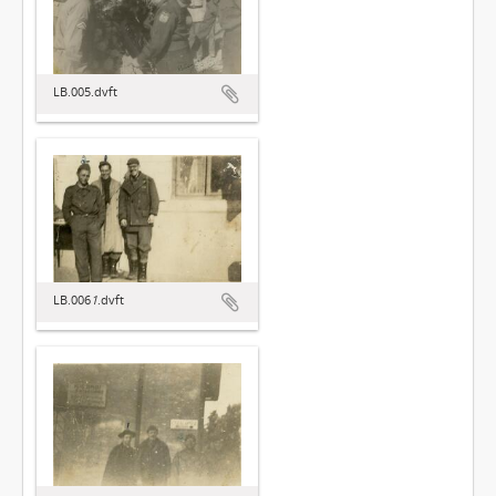
LB.005.dvft
LB.006
1
.dvft