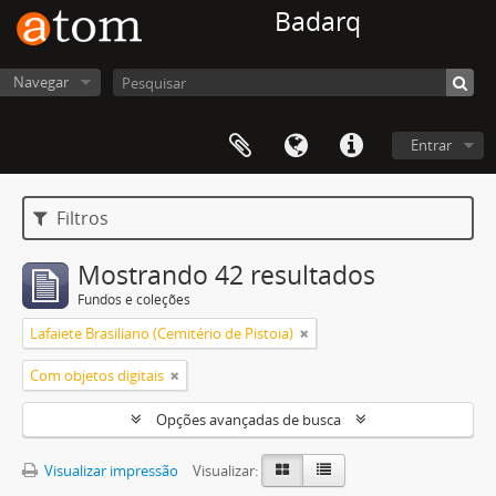
Badarq
Navegar
Entrar
Filtros
Mostrando 42 resultados
Fundos e coleções
Lafaiete Brasiliano (Cemitério de Pistoia)
Com objetos digitais
Opções avançadas de busca
Visualizar impressão
Visualizar: