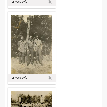
LB.006
2
.dvft
LB.006
3
.dvft