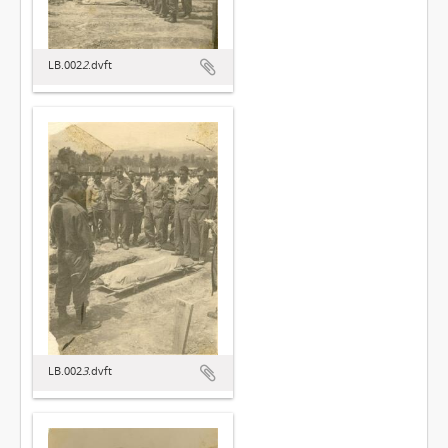
LB.002
2
.dvft
LB.002
3
.dvft