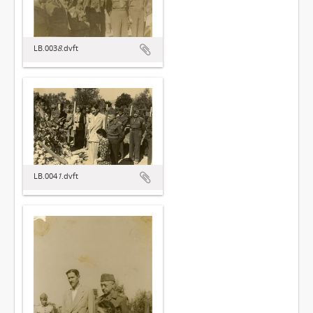
LB.003
8
.dvft
LB.004
1
.dvft