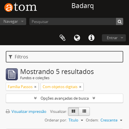
Badarq
Navegar
Entrar
Filtros
Mostrando 5 resultados
Fundos e coleções
Família Passos
Com objetos digitais
Opções avançadas de busca
Visualizar impressão
Visualizar:
Ordenar por:
Título
Ordem:
Crescente