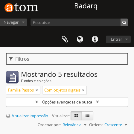
Badarq
Navegar
Entrar
Filtros
Mostrando 5 resultados
Fundos e coleções
Família Passos
Com objetos digitais
Opções avançadas de busca
Visualizar impressão
Visualizar:
Ordenar por:
Relevância
Ordem:
Crescente