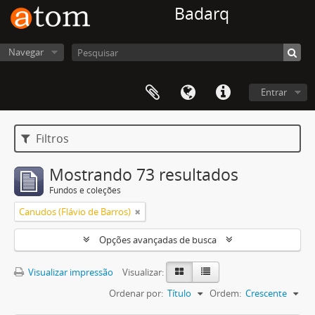
Badarq
Navegar
Entrar
Filtros
Mostrando 73 resultados
Fundos e coleções
Canudos (Flávio de Barros)
Opções avançadas de busca
Visualizar impressão
Visualizar:
Ordenar por:
Título
Ordem:
Crescente