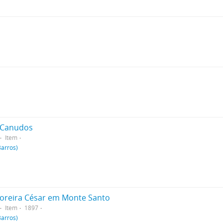
e Canudos
Item
Barros)
Moreira César em Monte Santo
Item
1897
Barros)