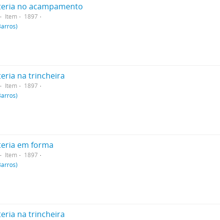
nteria no acampamento
Item
1897
Barros)
eria na trincheira
Item
1897
Barros)
nteria em forma
Item
1897
Barros)
eria na trincheira