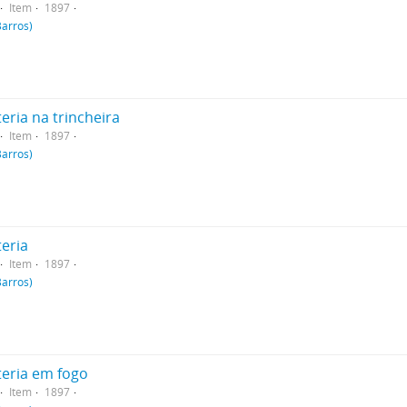
Item
1897
Barros)
eria na trincheira
Item
1897
Barros)
teria
Item
1897
Barros)
teria em fogo
Item
1897