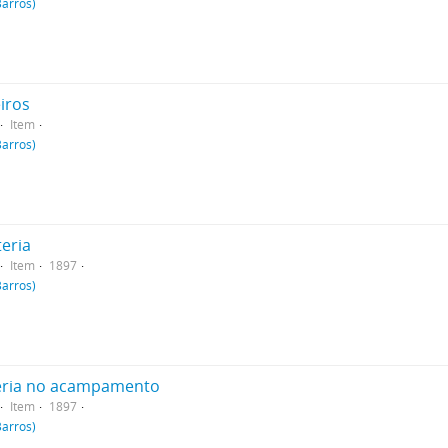
Barros)
iros
Item
Barros)
teria
Item
1897
Barros)
teria no acampamento
Item
1897
Barros)