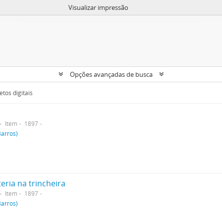
Visualizar impressão
Opções avançadas de busca
tos digitais
Item
1897
Barros)
eria na trincheira
Item
1897
Barros)