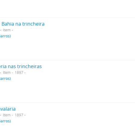
 Bahia na trincheira
Item
Barros)
ria nas trincheiras
Item
1897
Barros)
avalaria
Item
1897
Barros)