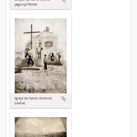
jagunça ferida
Igreja de Santo Antônio
(velha)