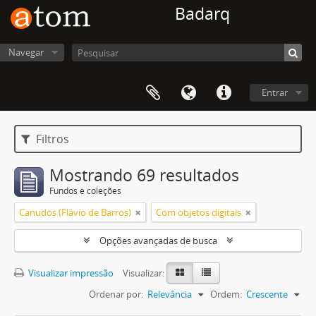
Badarq
Navegar
Entrar
Filtros
Mostrando 69 resultados
Fundos e coleções
Canudos (Flávio de Barros)
Com objetos digitais
Opções avançadas de busca
Visualizar impressão
Visualizar:
Ordenar por:
Relevância
Ordem:
Crescente