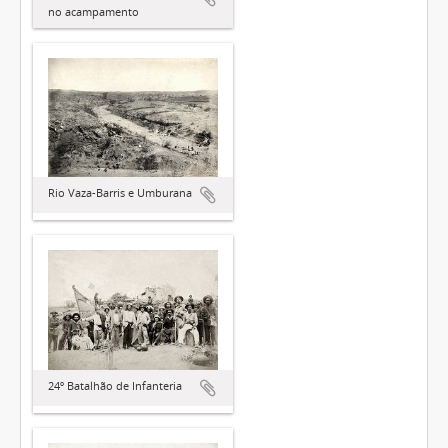
no acampamento
Rio Vaza-Barris e Umburana
24º Batalhão de Infanteria