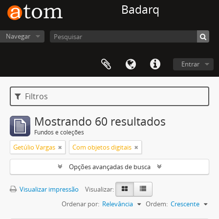
Badarq
Navegar
Entrar
Filtros
Mostrando 60 resultados
Fundos e coleções
Getúlio Vargas
Com objetos digitais
Opções avançadas de busca
Visualizar impressão
Visualizar:
Ordenar por:
Relevância
Ordem:
Crescente