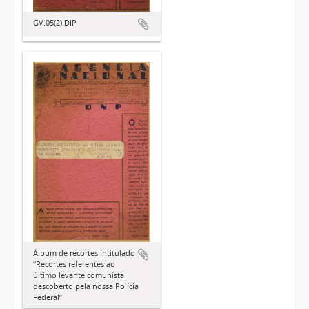
GV.05(2).DIP
Álbum de recortes intitulado
“Recortes referentes ao
último levante comunista
descoberto pela nossa Polícia
Federal”