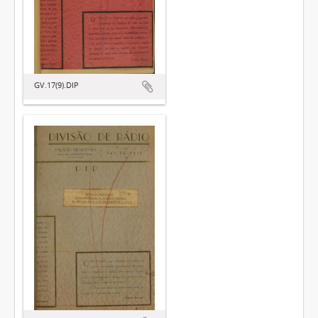
GV.17(9).DIP