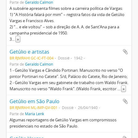
Parte de
Geraldo Calmon
A subsérie apresenta filmes sobre a carreira política de Vargas:
1) “A História falará por mim” – registra fatos da vida de Getúlio
Vargas e Francisco Alves.
2) “... e ele voltou” – sob a direção de A. A. de Sant’Ana para a
campanha presidencial de 1950.
3
...
»
Getúlio e artistas
BR RJMRAHI GC-IC-FT-004
Dossiê
1942
Parte de
Geraldo Calmon
1 - Getúlio Vargas e Cândido Portinari. Manuscrito no verso “O
pintor Portinari no Catete”. S/d, Palácio do Catete, Rio de Janeiro;
2 - Getúlio Vargas em seu gabinete de trabalho com Waldo Frank.
Manuscrito no verso “Waldo Frank”. (Waldo Frank, escritor
...
»
Getúlio em São Paulo
BR RJMRAHI ML-IMP-GV-001
Dossiê
26/04/1940
Parte de
Maria Lenk
Algumas reportagens de Getúlio Vargas em compromissos
presidenciais no estado de São Paulo.