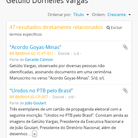
Getúlio Dornelles Vargas
Ordenar por:
Título
Ordem:
Crescente
47 resultados diretamente relacionados
Excluir
termos específicos
“Acordo Goyas-Minas”
BR RJMRAHI GC-IC-FT-011
Dossiê
s.d
Parte de
Geraldo Calmon
Getúlio Vargas, observado por diversas pessoas não
identificadas, assinando documento em uma cerimônia.
Manuscrito no verso “Acordo Goyas-Minas”. S/d, s/l;
“Unidos no PTB pelo Brasil”
BR RJMRAHI JG-CP-007
Dossiê
s/d
Parte de
João Goulart
Três exemplares de um cartão de propaganda eleitoral com a
seguinte inscrição: “Unidos no PTB pelo Brasil”. Constam ainda as
imagens de Getúlio Vargas, Presidente da Executiva Nacional e
de João Goulart, Presidente do Diretório Nacional, além de
desenhos
...
»