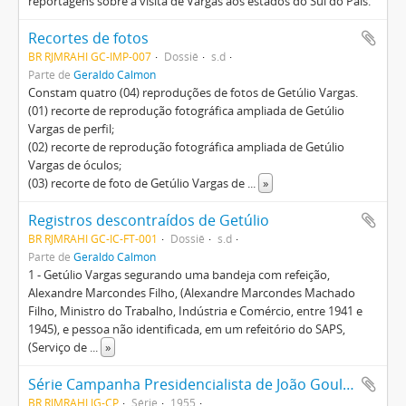
reportagens sobre a visita de Vargas aos estados do Sul do País.
Recortes de fotos
BR RJMRAHI GC-IMP-007
Dossiê
s.d
Parte de
Geraldo Calmon
Constam quatro (04) reproduções de fotos de Getúlio Vargas.
(01) recorte de reprodução fotográfica ampliada de Getúlio
Vargas de perfil;
(02) recorte de reprodução fotográfica ampliada de Getúlio
Vargas de óculos;
(03) recorte de foto de Getúlio Vargas de
...
»
Registros descontraídos de Getúlio
BR RJMRAHI GC-IC-FT-001
Dossiê
s.d
Parte de
Geraldo Calmon
1 - Getúlio Vargas segurando uma bandeja com refeição,
Alexandre Marcondes Filho, (Alexandre Marcondes Machado
Filho, Ministro do Trabalho, Indústria e Comércio, entre 1941 e
1945), e pessoa não identificada, em um refeitório do SAPS,
(Serviço de
...
»
Série Campanha Presidencialista de João Goulart e Juscelino Kubitscheck
BR RJMRAHI JG-CP
Série
1955