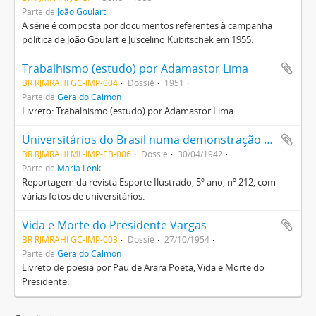
Parte de
João Goulart
A série é composta por documentos referentes à campanha
política de João Goulart e Juscelino Kubitschek em 1955.
Trabalhismo (estudo) por Adamastor Lima
BR RJMRAHI GC-IMP-004
Dossiê
1951
Parte de
Geraldo Calmon
Livreto: Trabalhismo (estudo) por Adamastor Lima.
Universitários do Brasil numa demonstração esportiva, na data natalícia do presidente Vargas
BR RJMRAHI ML-IMP-EB-006
Dossiê
30/04/1942
Parte de
Maria Lenk
Reportagem da revista Esporte Ilustrado, 5º ano, nº 212, com
várias fotos de universitários.
Vida e Morte do Presidente Vargas
BR RJMRAHI GC-IMP-003
Dossiê
27/10/1954
Parte de
Geraldo Calmon
Livreto de poesia por Pau de Arara Poeta, Vida e Morte do
Presidente.