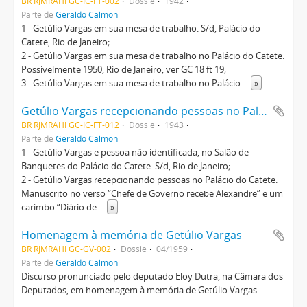
BR RJMRAHI GC-IC-FT-002
Dossiê
1942
Parte de
Geraldo Calmon
1 - Getúlio Vargas em sua mesa de trabalho. S/d, Palácio do
Catete, Rio de Janeiro;
2 - Getúlio Vargas em sua mesa de trabalho no Palácio do Catete.
Possivelmente 1950, Rio de Janeiro, ver GC 18 ft 19;
3 - Getúlio Vargas em sua mesa de trabalho no Palácio
...
»
Getúlio Vargas recepcionando pessoas no Palácio do Catete
BR RJMRAHI GC-IC-FT-012
Dossiê
1943
Parte de
Geraldo Calmon
1 - Getúlio Vargas e pessoa não identificada, no Salão de
Banquetes do Palácio do Catete. S/d, Rio de Janeiro;
2 - Getúlio Vargas recepcionando pessoas no Palácio do Catete.
Manuscrito no verso “Chefe de Governo recebe Alexandre” e um
carimbo “Diário de
...
»
Homenagem à memória de Getúlio Vargas
BR RJMRAHI GC-GV-002
Dossiê
04/1959
Parte de
Geraldo Calmon
Discurso pronunciado pelo deputado Eloy Dutra, na Câmara dos
Deputados, em homenagem à memória de Getúlio Vargas.