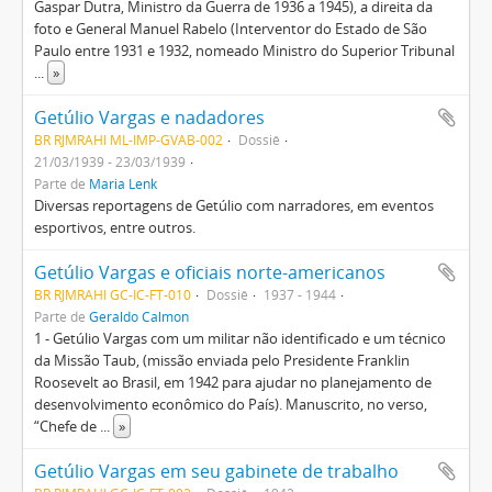
Gaspar Dutra, Ministro da Guerra de 1936 a 1945), a direita da
foto e General Manuel Rabelo (Interventor do Estado de São
Paulo entre 1931 e 1932, nomeado Ministro do Superior Tribunal
...
»
Getúlio Vargas e nadadores
BR RJMRAHI ML-IMP-GVAB-002
Dossiê
21/03/1939 - 23/03/1939
Parte de
Maria Lenk
Diversas reportagens de Getúlio com narradores, em eventos
esportivos, entre outros.
Getúlio Vargas e oficiais norte-americanos
BR RJMRAHI GC-IC-FT-010
Dossiê
1937 - 1944
Parte de
Geraldo Calmon
1 - Getúlio Vargas com um militar não identificado e um técnico
da Missão Taub, (missão enviada pelo Presidente Franklin
Roosevelt ao Brasil, em 1942 para ajudar no planejamento de
desenvolvimento econômico do País). Manuscrito, no verso,
“Chefe de
...
»
Getúlio Vargas em seu gabinete de trabalho