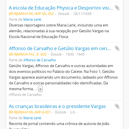
A escola de Educação Physica e Desportos visita o presidente Vargas.
BR RJMRAHI ML-IMP-ML-002
Dossiê
18/11/1939
Parte de
Maria Lenk
Diversas reportagens sobre Maria Lenk, incluindo uma em
alemão, relacionadas à sua recepção por Getúlio Vargas na
Escola Nacional de Educação Física.
Affonso de Carvalho e Getúlio Vargas em cerimônias no Palácio do Catete
BR RJMRAHI FAC-IC-003
Dossiê
1930 - 1945
Parte de
Affonso de Carvalho
Getúlio Vargas, Affonso de Carvalho e outras autoridades em
dois eventos políticos no Palácio do Catete. Na Foto 1, Getúlio
Vargas aparece assinando um documento, ladeado por Affonso
de Carvalho e outras personalidades não identificadas. Da
mesma forma,
...
»
Affonso de Carvalho
As crianças brasileiras e o presidente Vargas
BR RJMRAHI ML-IMP-IJ-001
Dossiê
s.d
Parte de
Maria Lenk
Recorte de jornal contendo uma crônica de autoria de João