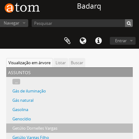
Badarq
Navegar
Entrar
Visualização em árvore
Listar
Buscar
assuntos
...
Gás de iluminação
Gás natural
Gasolina
Genocídio
Getúlio Dornelles Vargas
Getúlio Vargas Filho