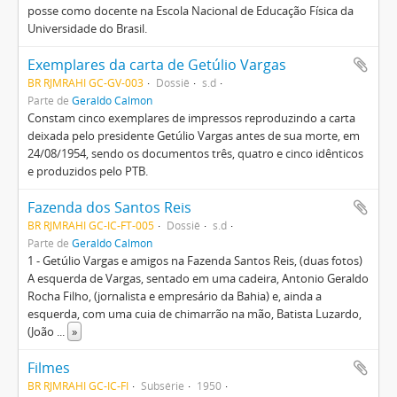
posse como docente na Escola Nacional de Educação Física da
Universidade do Brasil.
Exemplares da carta de Getúlio Vargas
BR RJMRAHI GC-GV-003
Dossiê
s.d
Parte de
Geraldo Calmon
Constam cinco exemplares de impressos reproduzindo a carta
deixada pelo presidente Getúlio Vargas antes de sua morte, em
24/08/1954, sendo os documentos três, quatro e cinco idênticos
e produzidos pelo PTB.
Fazenda dos Santos Reis
BR RJMRAHI GC-IC-FT-005
Dossiê
s.d
Parte de
Geraldo Calmon
1 - Getúlio Vargas e amigos na Fazenda Santos Reis, (duas fotos)
A esquerda de Vargas, sentado em uma cadeira, Antonio Geraldo
Rocha Filho, (jornalista e empresário da Bahia) e, ainda a
esquerda, com uma cuia de chimarrão na mão, Batista Luzardo,
(João
...
»
Filmes
BR RJMRAHI GC-IC-FI
Subsérie
1950