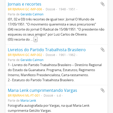
Jornais e recortes
BR RJMRAHI GC-IMP-006
Dossiê
1948 - 1951
Parte de
Geraldo Calmon
(01, 02 e 03) três recortes de igual teor. Jornal O Mundo de
17/05/1951. “O movimento queremista e seus precursores”
(04) recorte do jornal O Radical de 15/08/1951. “O presidente não
esqueceu os seus amigos” por Luiz Carlos de Oliveira.
(05) recorte do
...
»
Livretos do Partido Trabalhista Brasileiro
BR RJMRAHI GC-IMP-002
Dossiê
1961 - 1962
Parte de
Geraldo Calmon
1 - Livreto do Partido Trabalhista Brasileiro – Diretório Regional
do Estado da Guanabara. Programa, Estatutos; Regimento
Interno; Manifesto Presidencialista; Carta-testamento.
2 - Estatuto do Partido Trabalhista Brasileiro.
Maria Lenk cumprimentando Vargas
BR RJMRAHI ML-FT-001
Dossiê
s.d
Parte de
Maria Lenk
Fotografia autografada por Vargas, na qual Maria Lenk
cumprimenta Getúlio Vargas.