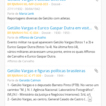
BR RJMRAHI ML-IMP-GVAB-003
Dossiê
27/11/1932 - 30/04/1942
Parte de
Maria Lenk
Reportagens diversas de Getúlio com atletas.
Getúlio Vargas e Eurico Gaspar Dutra em visita militar
BR RJMRAHI FAC-IC-004
Dossiê
1930 - 1953
Parte de
Affonso de Carvalho
Evento militar na qual aparecem Getúlio Vargas (fotos 1 a 3) e
Eurico Gaspar Dutra (fotos 1a 4). Na última foto (4),
vários militares atravessam uma ponte, entre os quais Affonso
de Carvalho e Eurico Gaspar Dutra.
Affonso de Carvalho
Getúlio Vargas e figuras políticas brasileiras
BR RJMRAHI GC-IC-FT-009
Dossiê
1944
Parte de
Geraldo Calmon
1 - Getúlio Vargas e o deputado Barreto Pinto (PTB). No verso um
carimbo “M. J. N. I. Agência Nacional. Laboratório Fotográfico”.
(M.J.N.I - Ministério da Justiça e Negócios Interiores). S/d, s/l;
2 - Getúlio Vargas, ao centro; General Caiado de Castro (
...
»