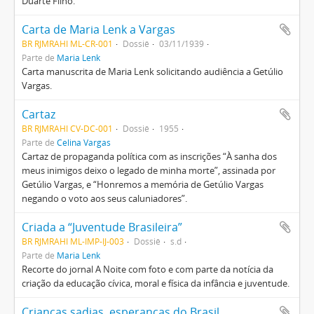
Duarte Filho.
Carta de Maria Lenk a Vargas
BR RJMRAHI ML-CR-001
Dossiê
03/11/1939
Parte de
Maria Lenk
Carta manuscrita de Maria Lenk solicitando audiência a Getúlio
Vargas.
Cartaz
BR RJMRAHI CV-DC-001
Dossiê
1955
Parte de
Celina Vargas
Cartaz de propaganda política com as inscrições “À sanha dos
meus inimigos deixo o legado de minha morte”, assinada por
Getúlio Vargas, e “Honremos a memória de Getúlio Vargas
negando o voto aos seus caluniadores”.
Criada a “Juventude Brasileira”
BR RJMRAHI ML-IMP-IJ-003
Dossiê
s.d
Parte de
Maria Lenk
Recorte do jornal A Noite com foto e com parte da notícia da
criação da educação cívica, moral e física da infância e juventude.
Crianças sadias, esperanças do Brasil