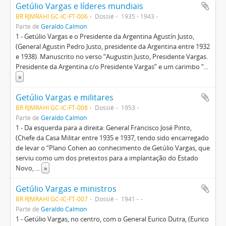
Getúlio Vargas e líderes mundiais
BR RJMRAHI GC-IC-FT-006
Dossiê
1935 - 1943
Parte de
Geraldo Calmon
1 - Getúlio Vargas e o Presidente da Argentina Agustín Justo,
(General Agustin Pedro Justo, presidente da Argentina entre 1932
e 1938). Manuscrito no verso “Augustin Justo, Presidente Vargas.
Presidente da Argentina c/o Presidente Vargas” e um carimbo “
...
»
Getúlio Vargas e militares
BR RJMRAHI GC-IC-FT-008
Dossiê
1953
Parte de
Geraldo Calmon
1 - Da esquerda para a direita: General Francisco José Pinto,
(Chefe da Casa Militar entre 1935 e 1937, tendo sido encarregado
de levar o “Plano Cohen ao conhecimento de Getúlio Vargas, que
serviu como um dos pretextos para a implantação do Estado
Novo,
...
»
Getúlio Vargas e ministros
BR RJMRAHI GC-IC-FT-007
Dossiê
1941 -
Parte de
Geraldo Calmon
1 - Getúlio Vargas, no centro, com o General Eurico Dutra, (Eurico