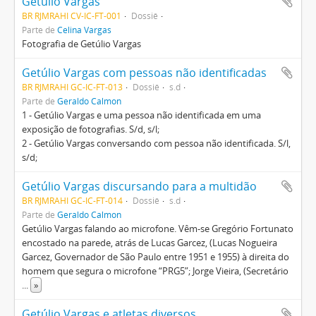
Getúlio Vargas
BR RJMRAHI CV-IC-FT-001
Dossiê
Parte de
Celina Vargas
Fotografia de Getúlio Vargas
Getúlio Vargas com pessoas não identificadas
BR RJMRAHI GC-IC-FT-013
Dossiê
s.d
Parte de
Geraldo Calmon
1 - Getúlio Vargas e uma pessoa não identificada em uma
exposição de fotografias. S/d, s/l;
2 - Getúlio Vargas conversando com pessoa não identificada. S/l,
s/d;
Getúlio Vargas discursando para a multidão
BR RJMRAHI GC-IC-FT-014
Dossiê
s.d
Parte de
Geraldo Calmon
Getúlio Vargas falando ao microfone. Vêm-se Gregório Fortunato
encostado na parede, atrás de Lucas Garcez, (Lucas Nogueira
Garcez, Governador de São Paulo entre 1951 e 1955) à direita do
homem que segura o microfone “PRG5”; Jorge Vieira, (Secretário
...
»
Getúlio Vargas e atletas diversos