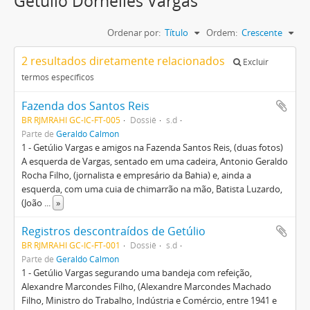
Getúlio Dornelles Vargas
Ordenar por:
Título
Ordem:
Crescente
2 resultados diretamente relacionados
Excluir
termos específicos
Fazenda dos Santos Reis
BR RJMRAHI GC-IC-FT-005
Dossiê
s.d
Parte de
Geraldo Calmon
1 - Getúlio Vargas e amigos na Fazenda Santos Reis, (duas fotos)
A esquerda de Vargas, sentado em uma cadeira, Antonio Geraldo
Rocha Filho, (jornalista e empresário da Bahia) e, ainda a
esquerda, com uma cuia de chimarrão na mão, Batista Luzardo,
(João
...
»
Registros descontraídos de Getúlio
BR RJMRAHI GC-IC-FT-001
Dossiê
s.d
Parte de
Geraldo Calmon
1 - Getúlio Vargas segurando uma bandeja com refeição,
Alexandre Marcondes Filho, (Alexandre Marcondes Machado
Filho, Ministro do Trabalho, Indústria e Comércio, entre 1941 e