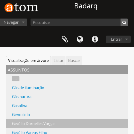
Badarq
Navegar
Entrar
Visualização em árvore
Listar
Buscar
assuntos
...
Gás de iluminação
Gás natural
Gasolina
Genocídio
Getúlio Dornelles Vargas
Getúlio Vargas Filho