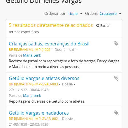
Getúlio Dornelles Vargas
Ordenar por:
Título
Ordem:
Crescente
5 resultados diretamente relacionados
Excluir
termos específicos
Crianças sadias, esperanças do Brasil
BR RJMRAHI ML-IMP-IJ-002
Dossiê
s.d
Parte de
Maria Lenk
Recorte de jornal com reportagem e foto de Vargas, Darcy Vargas
e Maria Lenk em meio a diversas pessoas.
Getúlio Vargas e atletas diversos
BR RJMRAHI ML-IMP-GVAB-003
Dossiê
27/11/1932 - 30/04/1942
Parte de
Maria Lenk
Reportagens diversas de Getúlio com atletas.
Getúlio Vargas e nadadores
BR RJMRAHI ML-IMP-GVAB-002
Dossiê
21/03/1939 - 23/03/1939