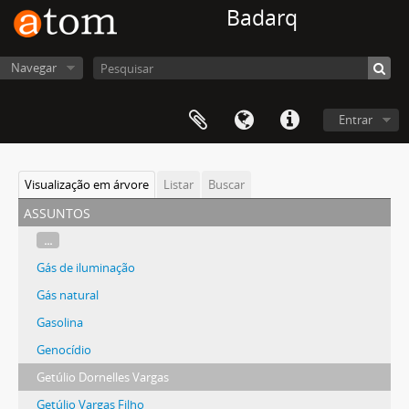
Badarq
Navegar
Entrar
Visualização em árvore
Listar
Buscar
assuntos
...
Gás de iluminação
Gás natural
Gasolina
Genocídio
Getúlio Dornelles Vargas
Getúlio Vargas Filho