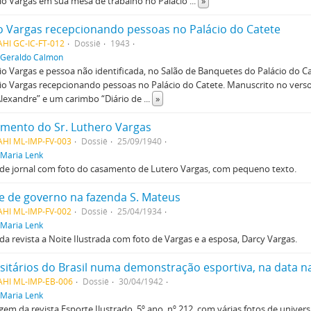
lio Vargas em sua mesa de trabalho no Palácio
...
»
o Vargas recepcionando pessoas no Palácio do Catete
HI GC-IC-FT-012
Dossiê
1943
Geraldo Calmon
lio Vargas e pessoa não identificada, no Salão de Banquetes do Palácio do Cat
lio Vargas recepcionando pessoas no Palácio do Catete. Manuscrito no ver
Alexandre” e um carimbo “Diário de
...
»
mento do Sr. Luthero Vargas
AHI ML-IMP-FV-003
Dossiê
25/09/1940
Maria Lenk
 de jornal com foto do casamento de Lutero Vargas, com pequeno texto.
e de governo na fazenda S. Mateus
AHI ML-IMP-FV-002
Dossiê
25/04/1934
Maria Lenk
da revista a Noite Ilustrada com foto de Vargas e a esposa, Darcy Vargas.
AHI ML-IMP-EB-006
Dossiê
30/04/1942
Maria Lenk
em da revista Esporte Ilustrado, 5º ano, nº 212, com várias fotos de universi