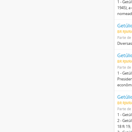
1 - Getú
1945), a
nomeado
Getúli
BR RJMR
Parte de
Diversas
Getúli
BR RJMRA
Parte de
1 - Getú
Presiden
econômic
Getúli
BR RJMRA
Parte de
1 - Getú
2 - Getú
18 ft 19;