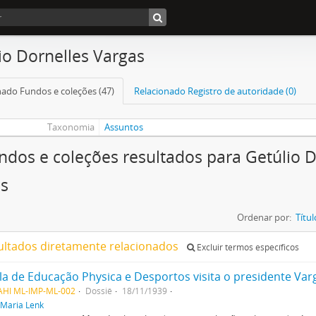
io Dornelles Vargas
nado Fundos e coleções (47)
Relacionado Registro de autoridade (0)
Taxonomia
Assuntos
ndos e coleções resultados para Getúlio D
s
Ordenar por:
Títul
ultados diretamente relacionados
Excluir termos específicos
la de Educação Physica e Desportos visita o presidente Var
AHI ML-IMP-ML-002
Dossiê
18/11/1939
Maria Lenk