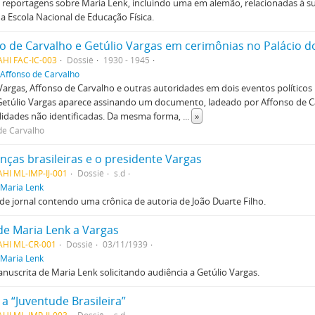
 reportagens sobre Maria Lenk, incluindo uma em alemão, relacionadas à s
a Escola Nacional de Educação Física.
o de Carvalho e Getúlio Vargas em cerimônias no Palácio d
HI FAC-IC-003
Dossiê
1930 - 1945
Affonso de Carvalho
Vargas, Affonso de Carvalho e outras autoridades em dois eventos políticos 
 Getúlio Vargas aparece assinando um documento, ladeado por Affonso de C
lidades não identificadas. Da mesma forma,
...
»
de Carvalho
anças brasileiras e o presidente Vargas
HI ML-IMP-IJ-001
Dossiê
s.d
Maria Lenk
de jornal contendo uma crônica de autoria de João Duarte Filho.
de Maria Lenk a Vargas
AHI ML-CR-001
Dossiê
03/11/1939
Maria Lenk
nuscrita de Maria Lenk solicitando audiência a Getúlio Vargas.
 a “Juventude Brasileira”