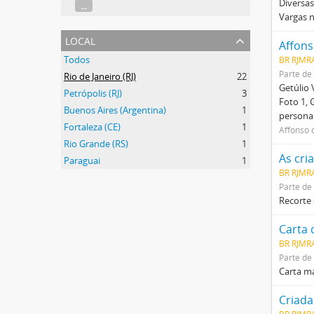
Diversas
...
Vargas n
local
Affons
Todos
BR RJMRA
Parte de
Rio de Janeiro (RJ)
22
Getúlio 
Petrópolis (RJ)
3
Foto 1,
Buenos Aires (Argentina)
1
persona
Fortaleza (CE)
1
Affonso 
Rio Grande (RS)
1
As cri
Paraguai
1
BR RJMRA
Parte de
Recorte 
Carta 
BR RJMR
Parte de
Carta ma
Criada