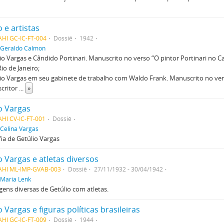
o e artistas
HI GC-IC-FT-004
Dossiê
1942
Geraldo Calmon
lio Vargas e Cândido Portinari. Manuscrito no verso “O pintor Portinari no Ca
Rio de Janeiro;
lio Vargas em seu gabinete de trabalho com Waldo Frank. Manuscrito no ve
scritor
...
»
o Vargas
HI CV-IC-FT-001
Dossiê
Celina Vargas
ia de Getúlio Vargas
o Vargas e atletas diversos
AHI ML-IMP-GVAB-003
Dossiê
27/11/1932 - 30/04/1942
Maria Lenk
ens diversas de Getúlio com atletas.
o Vargas e figuras políticas brasileiras
HI GC-IC-FT-009
Dossiê
1944