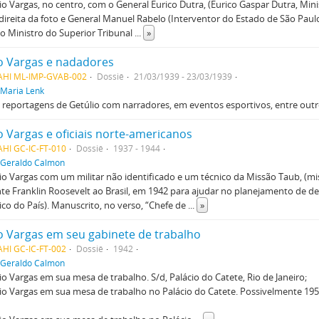
lio Vargas, no centro, com o General Eurico Dutra, (Eurico Gaspar Dutra, Min
 direita da foto e General Manuel Rabelo (Interventor do Estado de São Paul
 Ministro do Superior Tribunal
...
»
o Vargas e nadadores
AHI ML-IMP-GVAB-002
Dossiê
21/03/1939 - 23/03/1939
Maria Lenk
 reportagens de Getúlio com narradores, em eventos esportivos, entre outr
o Vargas e oficiais norte-americanos
HI GC-IC-FT-010
Dossiê
1937 - 1944
Geraldo Calmon
lio Vargas com um militar não identificado e um técnico da Missão Taub, (m
te Franklin Roosevelt ao Brasil, em 1942 para ajudar no planejamento de 
o do País). Manuscrito, no verso, “Chefe de
...
»
o Vargas em seu gabinete de trabalho
HI GC-IC-FT-002
Dossiê
1942
Geraldo Calmon
lio Vargas em sua mesa de trabalho. S/d, Palácio do Catete, Rio de Janeiro;
lio Vargas em sua mesa de trabalho no Palácio do Catete. Possivelmente 1950