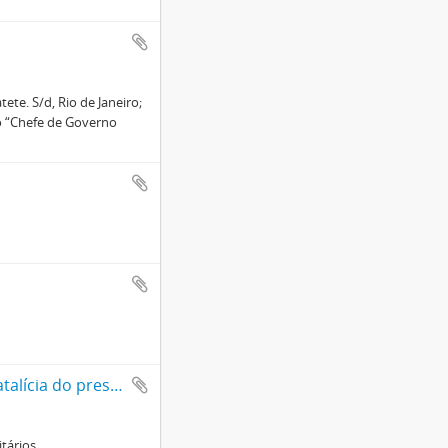
ete. S/d, Rio de Janeiro;
so “Chefe de Governo
Universitários do Brasil numa demonstração esportiva, na data natalícia do presidente Vargas
tários.