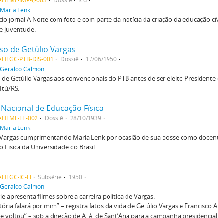
HI ML-IMP-IJ-003
Dossiê
s.d
Maria Lenk
do jornal A Noite com foto e com parte da notícia da criação da educação cívi
 e juventude.
so de Getúlio Vargas
AHI GC-PTB-DIS-001
Dossiê
17/06/1950
Geraldo Calmon
 de Getúlio Vargas aos convencionais do PTB antes de ser eleito Presidente
Itú/RS.
 Nacional de Educação Física
AHI ML-FT-002
Dossiê
28/10/1939
Maria Lenk
 Vargas cumprimentando Maria Lenk por ocasião de sua posse como docente
 Física da Universidade do Brasil.
HI GC-IC-FI
Subsérie
1950
Geraldo Calmon
ie apresenta filmes sobre a carreira política de Vargas:
stória falará por mim” – registra fatos da vida de Getúlio Vargas e Francisco A
e ele voltou” – sob a direção de A. A. de Sant’Ana para a campanha presidencial