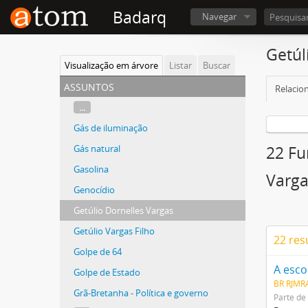
Badarq
Navegar
Getúl
Visualização em árvore
Listar
Buscar
assuntos
Relacio
...
Gás de iluminação
Gás natural
22 Fu
Gasolina
Varga
Genocídio
Getúlio Dornelles Vargas
Getúlio Vargas Filho
22 res
Golpe de 64
A esco
Golpe de Estado
BR RJMR
Grã-Bretanha - Política e governo
Parte de