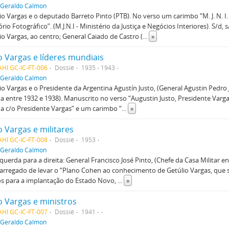
Geraldo Calmon
lio Vargas e o deputado Barreto Pinto (PTB). No verso um carimbo “M. J. N. I.
io Fotográfico”. (M.J.N.I - Ministério da Justiça e Negócios Interiores). S/d, s/
lio Vargas, ao centro; General Caiado de Castro (
...
»
o Vargas e líderes mundiais
HI GC-IC-FT-006
Dossiê
1935 - 1943
Geraldo Calmon
lio Vargas e o Presidente da Argentina Agustín Justo, (General Agustin Pedro 
a entre 1932 e 1938). Manuscrito no verso “Augustin Justo, Presidente Varga
a c/o Presidente Vargas” e um carimbo “
...
»
o Vargas e militares
HI GC-IC-FT-008
Dossiê
1953
Geraldo Calmon
squerda para a direita: General Francisco José Pinto, (Chefe da Casa Militar e
carregado de levar o “Plano Cohen ao conhecimento de Getúlio Vargas, que
os para a implantação do Estado Novo,
...
»
o Vargas e ministros
HI GC-IC-FT-007
Dossiê
1941 -
Geraldo Calmon