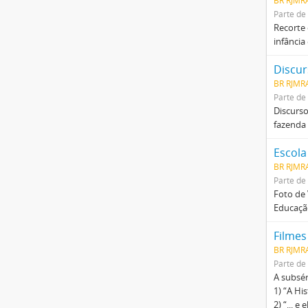
BR RJMRA
Parte de
Recorte 
infância
Discur
BR RJMR
Parte de
Discurso
fazenda 
Escola
BR RJMR
Parte de
Foto de
Educação
Filmes
BR RJMRA
Parte de
A subsér
1) “A Hi
2) “... 