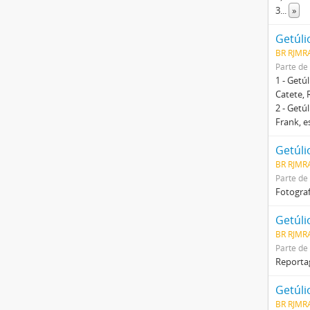
3
...
»
Getúli
BR RJMRA
Parte de
1 - Getú
Catete, 
2 - Getú
Frank, e
Getúli
BR RJMRA
Parte de
Fotograf
Getúli
BR RJMR
Parte de
Reportag
Getúli
BR RJMRA