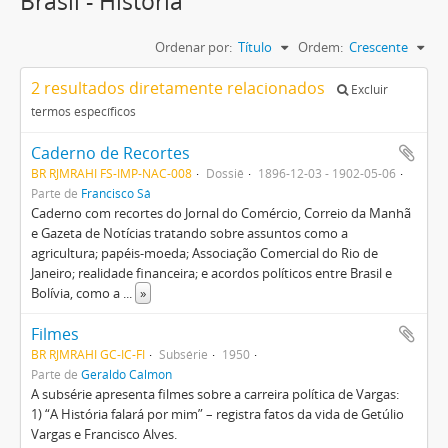
Brasil - História
Ordenar por:
Título
Ordem:
Crescente
2 resultados diretamente relacionados
Excluir
termos específicos
Caderno de Recortes
BR RJMRAHI FS-IMP-NAC-008
Dossiê
1896-12-03 - 1902-05-06
Parte de
Francisco Sá
Caderno com recortes do Jornal do Comércio, Correio da Manhã
e Gazeta de Notícias tratando sobre assuntos como a
agricultura; papéis-moeda; Associação Comercial do Rio de
Janeiro; realidade financeira; e acordos políticos entre Brasil e
Bolívia, como a
...
»
Filmes
BR RJMRAHI GC-IC-FI
Subsérie
1950
Parte de
Geraldo Calmon
A subsérie apresenta filmes sobre a carreira política de Vargas:
1) “A História falará por mim” – registra fatos da vida de Getúlio
Vargas e Francisco Alves.