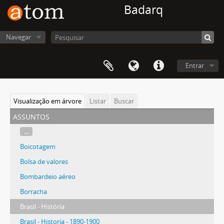
Badarq
Navegar
Entrar
Visualização em árvore
Listar
Buscar
assuntos
...
Boicotagem
Bolsa de valores
Bombardeio aéreo
Borracha
Brasil - História
Brasil - Historia - 1890-1900