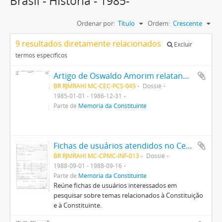
Brasil - História - 1985-
Ordenar por:
Título
Ordem:
Crescente
9 resultados diretamente relacionados
Excluir
termos específicos
Artigo de Oswaldo Amorim relatando reunião em que a CEC institui a Defensoria do Povo e um texto de Constituição para o Brasil de autoria não identificada.
BR RJMRAHI MC-CEC-PCS-045
Dossiê
1985-01-01 - 1986-12-31
Parte de
Memória da Constituinte
Fichas de usuários atendidos no Centro Pró-Memória da Constituinte
BR RJMRAHI MC-CPMC-INF-013
Dossiê
1988-09-01 - 1988-09-16
Parte de
Memória da Constituinte
Reúne fichas de usuários interessados em
pesquisar sobre temas relacionados à Constituição
e à Constituinte.