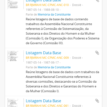
Listagem Data Base
BR RJMRAHI MC-CPMC-ANC-010
Dossiê
1987-05-14 - 1988-08-10
Parte de
Memória da Constituinte
Reúne listagens de base de dados contendo
trabalhos da Assembléia Nacional Constituinte
referentes à Comissão de Sistematização, da
Soberania e dos Direitos do Homem e da Mulher
(Comissão I), da Organização dos Poderes e Sistema
de Governo (Comissão III).
Listagem Data Base
BR RJMRAHI MC-CPMC-ANC-009
Dossiê
1987-05-14 - 1987-06-17
Parte de
Memória da Constituinte
Reúne listagens de base de dados com trabalhos da
Assembléia Nacional Constituinte referentes à
diversas comissões, destacando-se a Comissão da
Soberania e dos Direitos e Garantias do Homem e
da Mulher (Comissão I).
Listagem Data Base
BR RJMRAHI MC-CPMC-ANC-061
Dossiê