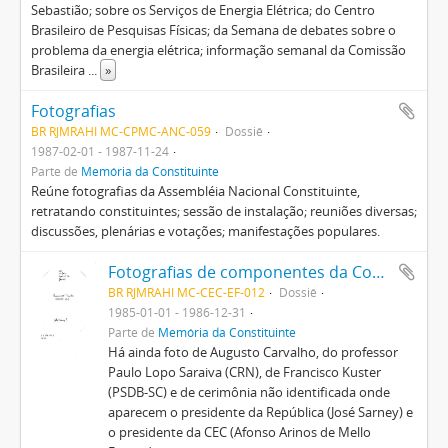
Sebastião; sobre os Serviços de Energia Elétrica; do Centro
Brasileiro de Pesquisas Físicas; da Semana de debates sobre o
problema da energia elétrica; informação semanal da Comissão
Brasileira
...
»
Fotografias
BR RJMRAHI MC-CPMC-ANC-059
Dossiê
1987-02-01 - 1987-11-24
Parte de
Memória da Constituinte
Reúne fotografias da Assembléia Nacional Constituinte,
retratando constituintes; sessão de instalação; reuniões diversas;
discussões, plenárias e votações; manifestações populares.
Fotografias de componentes da Comissão Provisória de Estudos Constitucionais
BR RJMRAHI MC-CEC-EF-012
Dossiê
1985-01-01 - 1986-12-31
Parte de
Memória da Constituinte
Há ainda foto de Augusto Carvalho, do professor
Paulo Lopo Saraiva (CRN), de Francisco Kuster
(PSDB-SC) e de cerimônia não identificada onde
aparecem o presidente da República (José Sarney) e
o presidente da CEC (Afonso Arinos de Mello