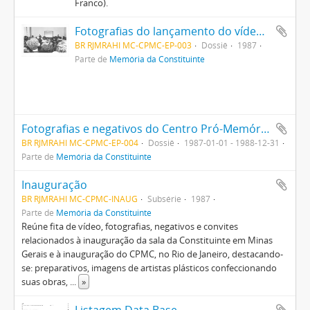
Franco).
Fotografias do lançamento do vídeo “Brasil Constituinte 1987” pelo Centro Pró-Memória da Constituinte
BR RJMRAHI MC-CPMC-EP-003
Dossiê
1987
Parte de
Memória da Constituinte
Fotografias e negativos do Centro Pró-Memória da Constituinte na Avenida Rio Branco, no Rio de Janeiro
BR RJMRAHI MC-CPMC-EP-004
Dossiê
1987-01-01 - 1988-12-31
Parte de
Memória da Constituinte
Inauguração
BR RJMRAHI MC-CPMC-INAUG
Subsérie
1987
Parte de
Memória da Constituinte
Reúne fita de vídeo, fotografias, negativos e convites
relacionados à inauguração da sala da Constituinte em Minas
Gerais e à inauguração do CPMC, no Rio de Janeiro, destacando-
se: preparativos, imagens de artistas plásticos confeccionando
suas obras,
...
»