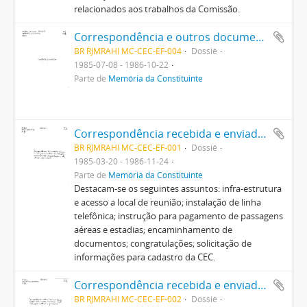
relacionados aos trabalhos da Comissão.
Correspondência e outros documentos da Comissão Provisória de Estudos Constitucionais à cessão de funcionários e a agradecimentos ao pessoal de apoio
BR RJMRAHI MC-CEC-EF-004
Dossiê
1985-07-08 - 1986-10-22
Parte de
Memória da Constituinte
Correspondência recebida e enviada pela Comissão Provisória de Estudos Constitucionais
BR RJMRAHI MC-CEC-EF-001
Dossiê
1985-03-20 - 1986-11-24
Parte de
Memória da Constituinte
Destacam-se os seguintes assuntos: infra-estrutura
e acesso a local de reunião; instalação de linha
telefônica; instrução para pagamento de passagens
aéreas e estadias; encaminhamento de
documentos; congratulações; solicitação de
informações para cadastro da CEC.
Correspondência recebida e enviada pela Comissão Provisória de Estudos Constitucionais recebida e/ou emitida, para o Banco Central e para o Ministro da Justiça
BR RJMRAHI MC-CEC-EF-002
Dossiê