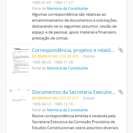
1985-01-03 - 1986-11-27
Parte de
Memória da Constituinte
Algumas correspondência são relativas ao
encaminhamento de documentos e solicitações,
destacando-se os seguintes assuntos: cessão de
espaço e de pessoal, apoio material e financeiro,
prestação de contas.
Correspondência, projetos e relatórios recebidos ou emitidos pela Comissão Provisória de Estudos Constitucionais relativos ao SEPRO, à EMBRATEL, à FGV e à FCRB
BR RJMRAHI MC-CEC-EF-005
Dossiê
1985-08-23 - 1986-11-28
Parte de
Memória da Constituinte
Documentos da Secretaria Executiva da Comissão Provisória de Estudos Constitucionais
BR RJMRAHI MC-CEC-EF-017
Dossiê
1985-04-12 - 1985-12-16
Parte de
Memória da Constituinte
Reúne correspondência emitida e recebida pela
Secretaria Executiva da Comissão Provisória de
Estudos Constitucionais sobre assuntos diversos.