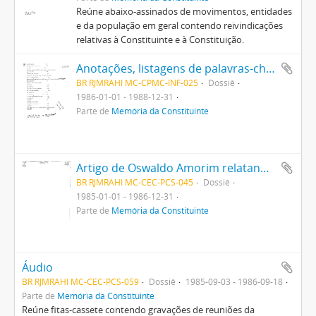
Reúne abaixo-assinados de movimentos, entidades
e da população em geral contendo reivindicações
relativas à Constituinte e à Constituição.
Anotações, listagens de palavras-chave e instruções para acesso à base de dados do Centro Pró-Memória da Constituinte.
BR RJMRAHI MC-CPMC-INF-025
Dossiê
1986-01-01 - 1988-12-31
Parte de
Memória da Constituinte
Artigo de Oswaldo Amorim relatando reunião em que a CEC institui a Defensoria do Povo e um texto de Constituição para o Brasil de autoria não identificada.
BR RJMRAHI MC-CEC-PCS-045
Dossiê
1985-01-01 - 1986-12-31
Parte de
Memória da Constituinte
Áudio
BR RJMRAHI MC-CEC-PCS-059
Dossiê
1985-09-03 - 1986-09-18
Parte de
Memória da Constituinte
Reúne fitas-cassete contendo gravações de reuniões da