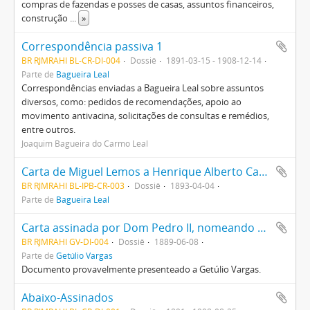
compras de fazendas e posses de casas, assuntos financeiros,
construção
...
»
Correspondência passiva 1
BR RJMRAHI BL-CR-DI-004
Dossiê
1891-03-15 - 1908-12-14
Parte de
Bagueira Leal
Correspondências enviadas a Bagueira Leal sobre assuntos
diversos, como: pedidos de recomendações, apoio ao
movimento antivacina, solicitações de consultas e remédios,
entre outros.
Joaquim Bagueira do Carmo Leal
Carta de Miguel Lemos a Henrique Alberto Carlos sobre a Revolução Federalista
BR RJMRAHI BL-IPB-CR-003
Dossiê
1893-04-04
Parte de
Bagueira Leal
Carta assinada por Dom Pedro II, nomeando o Brigadeiro José Vieira Couto de Magalhães para Presidente da Província de São Paulo
BR RJMRAHI GV-DI-004
Dossiê
1889-06-08
Parte de
Getúlio Vargas
Documento provavelmente presenteado a Getúlio Vargas.
Abaixo-Assinados