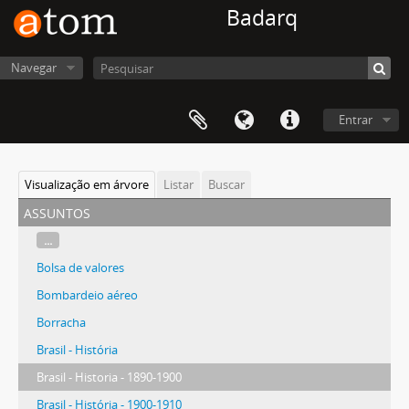
Badarq
Navegar
Entrar
Visualização em árvore
Listar
Buscar
assuntos
...
Bolsa de valores
Bombardeio aéreo
Borracha
Brasil - História
Brasil - Historia - 1890-1900
Brasil - História - 1900-1910