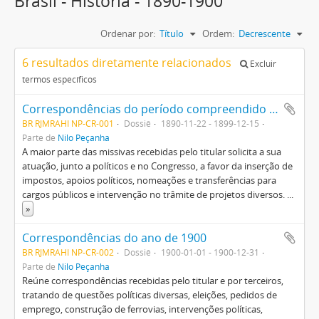
Brasil - Historia - 1890-1900
Ordenar por:
Título
Ordem:
Decrescente
6 resultados diretamente relacionados
Excluir
termos específicos
Correspondências do período compreendido entre os anos 1890 e 1899
BR RJMRAHI NP-CR-001
Dossiê
1890-11-22 - 1899-12-15
Parte de
Nilo Peçanha
A maior parte das missivas recebidas pelo titular solicita a sua
atuação, junto a políticos e no Congresso, a favor da inserção de
impostos, apoios políticos, nomeações e transferências para
cargos públicos e intervenção no trâmite de projetos diversos.
...
»
Correspondências do ano de 1900
BR RJMRAHI NP-CR-002
Dossiê
1900-01-01 - 1900-12-31
Parte de
Nilo Peçanha
Reúne correspondências recebidas pelo titular e por terceiros,
tratando de questões políticas diversas, eleições, pedidos de
emprego, construção de ferrovias, intervenções políticas,