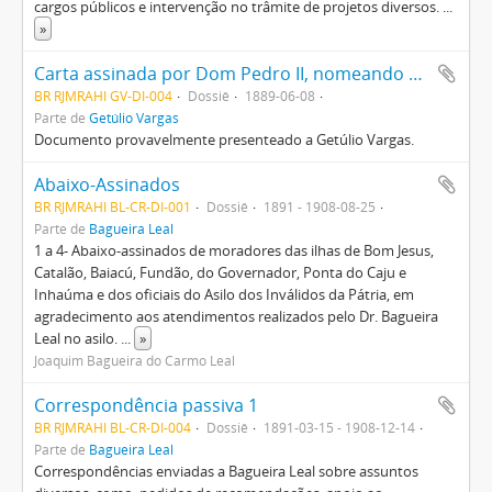
cargos públicos e intervenção no trâmite de projetos diversos.
...
»
Carta assinada por Dom Pedro II, nomeando o Brigadeiro José Vieira Couto de Magalhães para Presidente da Província de São Paulo
BR RJMRAHI GV-DI-004
Dossiê
1889-06-08
Parte de
Getúlio Vargas
Documento provavelmente presenteado a Getúlio Vargas.
Abaixo-Assinados
BR RJMRAHI BL-CR-DI-001
Dossiê
1891 - 1908-08-25
Parte de
Bagueira Leal
1 a 4- Abaixo-assinados de moradores das ilhas de Bom Jesus,
Catalão, Baiacú, Fundão, do Governador, Ponta do Caju e
Inhaúma e dos oficiais do Asilo dos Inválidos da Pátria, em
agradecimento aos atendimentos realizados pelo Dr. Bagueira
Leal no asilo.
...
»
Joaquim Bagueira do Carmo Leal
Correspondência passiva 1
BR RJMRAHI BL-CR-DI-004
Dossiê
1891-03-15 - 1908-12-14
Parte de
Bagueira Leal
Correspondências enviadas a Bagueira Leal sobre assuntos