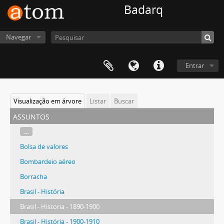
Badarq
Navegar
Entrar
Visualização em árvore
Listar
Buscar
assuntos
...
Bolsa de valores
Bombardeio aéreo
Borracha
Brasil - História
Brasil - Historia - 1890-1900
Brasil - História - 1900-1910