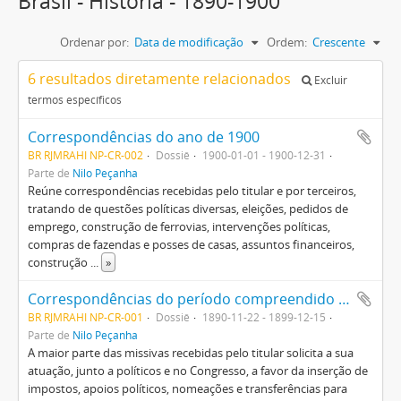
Brasil - Historia - 1890-1900
Ordenar por:
Data de modificação
Ordem:
Crescente
6 resultados diretamente relacionados
Excluir
termos específicos
Correspondências do ano de 1900
BR RJMRAHI NP-CR-002
Dossiê
1900-01-01 - 1900-12-31
Parte de
Nilo Peçanha
Reúne correspondências recebidas pelo titular e por terceiros,
tratando de questões políticas diversas, eleições, pedidos de
emprego, construção de ferrovias, intervenções políticas,
compras de fazendas e posses de casas, assuntos financeiros,
construção
...
»
Correspondências do período compreendido entre os anos 1890 e 1899
BR RJMRAHI NP-CR-001
Dossiê
1890-11-22 - 1899-12-15
Parte de
Nilo Peçanha
A maior parte das missivas recebidas pelo titular solicita a sua
atuação, junto a políticos e no Congresso, a favor da inserção de
impostos, apoios políticos, nomeações e transferências para