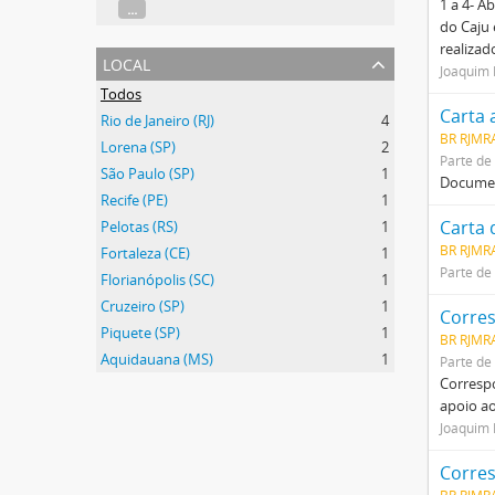
1 a 4- A
...
do Caju 
realizad
local
Joaquim 
Todos
Rio de Janeiro (RJ)
4
BR RJMR
Lorena (SP)
2
Parte de
São Paulo (SP)
1
Documen
Recife (PE)
1
Carta 
Pelotas (RS)
1
BR RJMRA
Fortaleza (CE)
1
Parte de
Florianópolis (SC)
1
Cruzeiro (SP)
1
Corres
Piquete (SP)
1
BR RJMRA
Aquidauana (MS)
1
Parte de
Corresp
apoio ao
Joaquim 
Corre