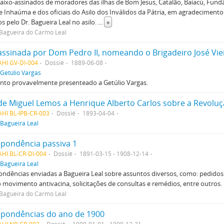
baixo-assinados de moradores das ilhas de Bom Jesus, Catalão, Baiacú, Fun
e Inhaúma e dos oficiais do Asilo dos Inválidos da Pátria, em agradecimen
os pelo Dr. Bagueira Leal no asilo.
...
»
Bagueira do Carmo Leal
AHI GV-DI-004
Dossiê
1889-06-08
Getúlio Vargas
to provavelmente presenteado a Getúlio Vargas.
de Miguel Lemos a Henrique Alberto Carlos sobre a Revoluç
HI BL-IPB-CR-003
Dossiê
1893-04-04
Bagueira Leal
pondência passiva 1
HI BL-CR-DI-004
Dossiê
1891-03-15 - 1908-12-14
Bagueira Leal
ondências enviadas a Bagueira Leal sobre assuntos diversos, como: pedido
 movimento antivacina, solicitações de consultas e remédios, entre outros.
Bagueira do Carmo Leal
spondências do ano de 1900