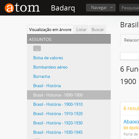
Badarq
Navegar
Brasil
Visualização em árvore
Listar
Buscar
assuntos
Relacio
...
Bolsa de valores
Bombardeio aéreo
6 Fun
Borracha
1900
Brasil - História
Brasil - Historia - 1890-1900
Brasil - História - 1900-1910
6 resu
Brasil - História - 1910-1920
Abaixo
Brasil - História - 1920-1930
BR RJMRA
Brasil - História - 1930-1945
Parte de