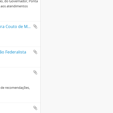
dão, do Governador, Ponta
to aos atendimentos
Carta assinada por Dom Pedro II, nomeando o Brigadeiro José Vieira Couto de Magalhães para Presidente da Província de São Paulo
ão Federalista
s de recomendações,