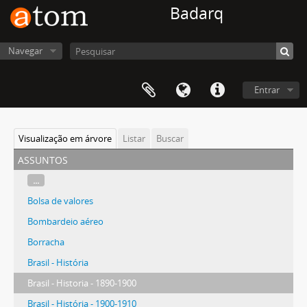
Badarq
Navegar
Entrar
Visualização em árvore
Listar
Buscar
assuntos
...
Bolsa de valores
Bombardeio aéreo
Borracha
Brasil - História
Brasil - Historia - 1890-1900
Brasil - História - 1900-1910