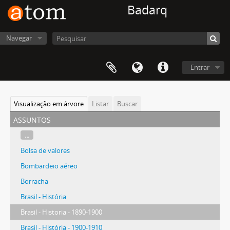
Badarq
Navegar
Entrar
Visualização em árvore
Listar
Buscar
assuntos
...
Bolsa de valores
Bombardeio aéreo
Borracha
Brasil - História
Brasil - Historia - 1890-1900
Brasil - História - 1900-1910