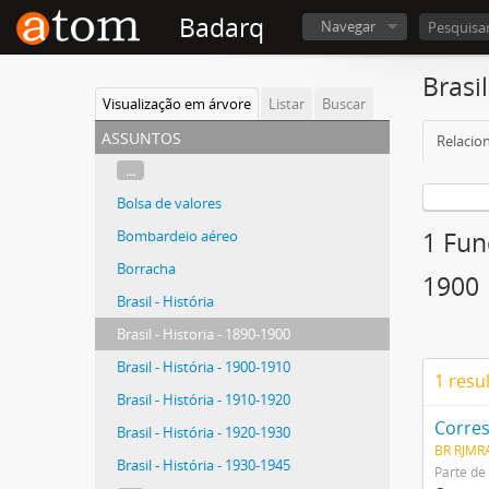
Badarq
Navegar
Brasil
Visualização em árvore
Listar
Buscar
assuntos
Relacio
...
Bolsa de valores
Bombardeio aéreo
1 Fun
Borracha
1900
Brasil - História
Brasil - Historia - 1890-1900
Brasil - História - 1900-1910
1 resu
Brasil - História - 1910-1920
Corres
Brasil - História - 1920-1930
BR RJMRA
Brasil - História - 1930-1945
Parte de