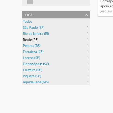
Corresp
...
apoio ao
Joaquim 
local
Todos
São Paulo (SP)
1
Rio de Janeiro (RJ)
1
Recife (PE)
1
Pelotas (RS)
1
Fortaleza (CE)
1
Lorena (SP)
1
Florianópolis (SC)
1
Cruzeiro (SP)
1
Piquete (SP)
1
Aquidauana (MS)
1