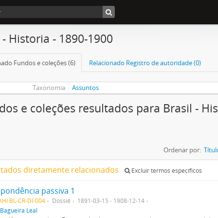
 - Historia - 1890-1900
nado Fundos e coleções (6)
Relacionado Registro de autoridade (0)
Taxonomia
Assuntos
dos e coleções resultados para Brasil - His
Ordenar por:
Títul
ltados diretamente relacionados
Excluir termos específicos
pondência passiva 1
HI BL-CR-DI-004
Dossiê
1891-03-15 - 1908-12-14
Bagueira Leal