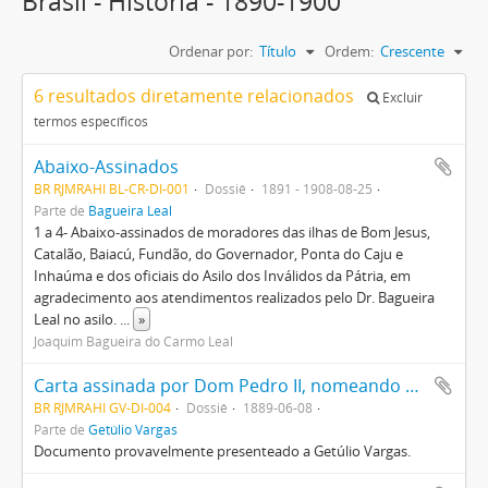
Brasil - Historia - 1890-1900
Ordenar por:
Título
Ordem:
Crescente
6 resultados diretamente relacionados
Excluir
termos específicos
Abaixo-Assinados
BR RJMRAHI BL-CR-DI-001
Dossiê
1891 - 1908-08-25
Parte de
Bagueira Leal
1 a 4- Abaixo-assinados de moradores das ilhas de Bom Jesus,
Catalão, Baiacú, Fundão, do Governador, Ponta do Caju e
Inhaúma e dos oficiais do Asilo dos Inválidos da Pátria, em
agradecimento aos atendimentos realizados pelo Dr. Bagueira
Leal no asilo.
...
»
Joaquim Bagueira do Carmo Leal
Carta assinada por Dom Pedro II, nomeando o Brigadeiro José Vieira Couto de Magalhães para Presidente da Província de São Paulo
BR RJMRAHI GV-DI-004
Dossiê
1889-06-08
Parte de
Getúlio Vargas
Documento provavelmente presenteado a Getúlio Vargas.