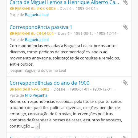
Carta de Miguel Lemos a Henrique Alberto Carlos sobre a Revolução Federalista
BR RJMRAHI BL-IPB-CR-003
Dossiê
1893-04-04
Parte de
Bagueira Leal
Correspondência passiva 1
BR RJMRAHI BL-CR-DI-004
Dossiê
1891-03-15 - 1908-12-14
Parte de
Bagueira Leal
Correspondências enviadas a Bagueira Leal sobre assuntos
diversos, como: pedidos de recomendações, apoio ao
movimento antivacina, solicitações de consultas e remédios,
entre outros.
Joaquim Bagueira do Carmo Leal
Correspondências do ano de 1900
BR RJMRAHI NP-CR-002
Dossiê
1900-01-01 - 1900-12-31
Parte de
Nilo Peçanha
Reúne correspondências recebidas pelo titular e por terceiros,
tratando de questões políticas diversas, eleições, pedidos de
emprego, construção de ferrovias, intervenções políticas,
compras de fazendas e posses de casas, assuntos financeiros,
construção
...
»