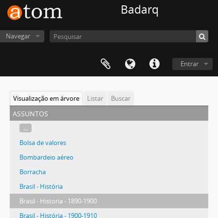
Badarq
Navegar
Entrar
Visualização em árvore
Listar
Buscar
assuntos
...
Bolsa de valores
Bombardeio aéreo
Borracha
Brasil - História
Brasil - Historia - 1890-1900
Brasil - História - 1900-1910