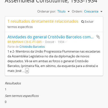
Assembléia Constituinte, 1933-1934
Ordenar por:
Título
Ordem:
Crescente
1 resultados diretamente relacionados
Excluir
termos específicos
Atividades do general Cristóvão Barcelos como deputado federal e membro da Assembléia Constituinte de 1934
BR RJMRAHI CB-IC-FT-005
Dossiê
1934
Parte de
Cristóvão Barcelos
1 e 2- Membros da União Progressista Fluminense nas escadarias
da Assembléia Legislativa no dia da diplomação de novos
deputados. Vê-se em ambas as fotos o general Cristóvão
Barcelos, (primeira fila, em sétimo, da esquerda para a direita) e
mais: José
...
»
Resultados
1
Sem termos específicos
0