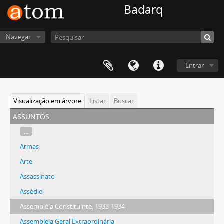
Badarq
Navegar
Entrar
Visualização em árvore
Listar
Buscar
assuntos
...
Armas
Arte
Assassinato
Assédio
Assembléia Constituinte, 1933-1934
Assembleia Geral Extraordinária