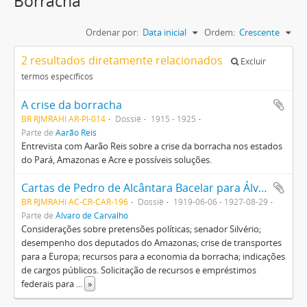
Borracha
Ordenar por:
Data inicial
Ordem:
Crescente
2 resultados diretamente relacionados
Excluir
termos específicos
A crise da borracha
BR RJMRAHI AR-PI-014
Dossiê
1915 - 1925
Parte de
Aarão Reis
Entrevista com Aarão Reis sobre a crise da borracha nos estados
do Pará, Amazonas e Acre e possíveis soluções.
Cartas de Pedro de Alcântara Bacelar para Álvaro de Carvalho
BR RJMRAHI AC-CR-CAR-196
Dossiê
1919-06-06 - 1927-08-29
Parte de
Álvaro de Carvalho
Considerações sobre pretensões políticas; senador Silvério;
desempenho dos deputados do Amazonas; crise de transportes
para a Europa; recursos para a economia da borracha; indicações
de cargos públicos. Solicitação de recursos e empréstimos
federais para
...
»