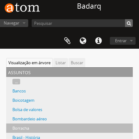
Badarq
Navegar
Entrar
Visualização em árvore
Listar
Buscar
assuntos
...
Bancos
Boicotagem
Bolsa de valores
Bombardeio aéreo
Borracha
Brasil - História