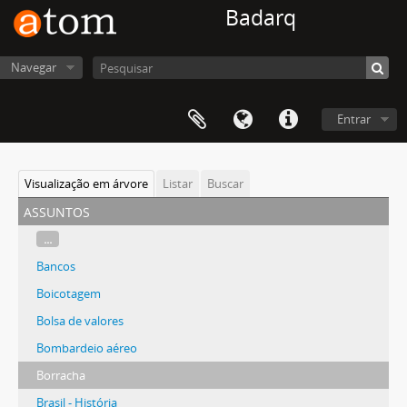
Badarq
Navegar
Entrar
Visualização em árvore
Listar
Buscar
assuntos
...
Bancos
Boicotagem
Bolsa de valores
Bombardeio aéreo
Borracha
Brasil - História