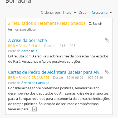
Borracha
Ordenar por:
Título
Ordem:
Crescente
2 resultados diretamente relacionados
Excluir
termos específicos
A crise da borracha
BR RJMRAHI AR-PI-014
Dossiê
1915 - 1925
Parte de
Aarão Reis
Entrevista com Aarão Reis sobre a crise da borracha nos estados
do Pará, Amazonas e Acre e possíveis soluções.
Cartas de Pedro de Alcântara Bacelar para Álvaro de Carvalho
BR RJMRAHI AC-CR-CAR-196
Dossiê
1919-06-06 - 1927-08-29
Parte de
Álvaro de Carvalho
Considerações sobre pretensões políticas; senador Silvério;
desempenho dos deputados do Amazonas; crise de transportes
para a Europa; recursos para a economia da borracha; indicações
de cargos públicos. Solicitação de recursos e empréstimos
federais para
...
»