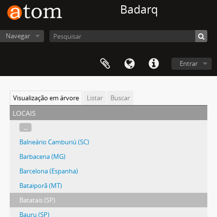
Badarq
Navegar
Entrar
Visualização em árvore
Listar
Buscar
locais
...
Balneário Camburiú (SC)
Barbacena (MG)
Barcelona (Espanha)
Bataiporã (MT)
Batatais (SP)
Bauru (SP)