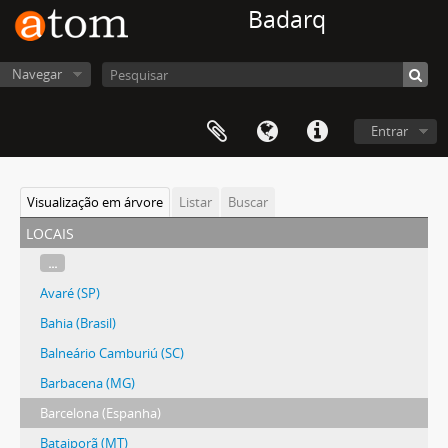
Badarq
Navegar
Entrar
Visualização em árvore
Listar
Buscar
locais
...
Avaré (SP)
Bahia (Brasil)
Balneário Camburiú (SC)
Barbacena (MG)
Barcelona (Espanha)
Bataiporã (MT)