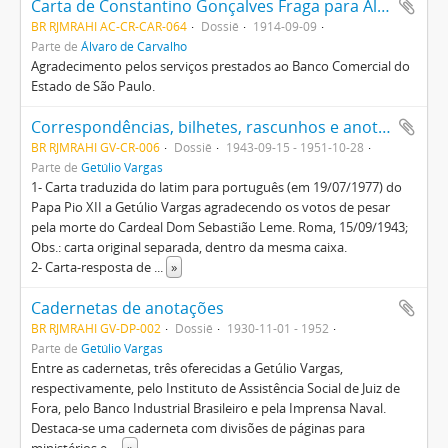
Carta de Constantino Gonçalves Fraga para Álvaro de Carvalho
BR RJMRAHI AC-CR-CAR-064
Dossiê
1914-09-09
Parte de
Álvaro de Carvalho
Agradecimento pelos serviços prestados ao Banco Comercial do
Estado de São Paulo.
Correspondências, bilhetes, rascunhos e anotações diversas de Getúlio Vargas, algumas incompletas, sobre assuntos pessoais e políticos
BR RJMRAHI GV-CR-006
Dossiê
1943-09-15 - 1951-10-28
Parte de
Getúlio Vargas
1- Carta traduzida do latim para português (em 19/07/1977) do
Papa Pio XII a Getúlio Vargas agradecendo os votos de pesar
pela morte do Cardeal Dom Sebastião Leme. Roma, 15/09/1943;
Obs.: carta original separada, dentro da mesma caixa.
2- Carta-resposta de
...
»
Cadernetas de anotações
BR RJMRAHI GV-DP-002
Dossiê
1930-11-01 - 1952
Parte de
Getúlio Vargas
Entre as cadernetas, três oferecidas a Getúlio Vargas,
respectivamente, pelo Instituto de Assistência Social de Juiz de
Fora, pelo Banco Industrial Brasileiro e pela Imprensa Naval.
Destaca-se uma caderneta com divisões de páginas para