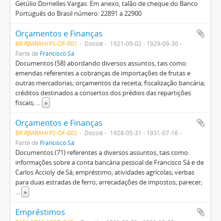
Getúlio Dornelles Vargas. Em anexo, talão de cheque do Banco
Português do Brasil número: 22891 a 22900
Orçamentos e Finanças
BR RJMRAHI FS-OF-001
Dossiê
1921-09-02 - 1929-09-30
Parte de
Francisco Sá
Documentos (58) abordando diversos assuntos, tais como:
emendas referentes a cobranças de importações de frutas e
outras mercadorias; orçamentos da receita; fiscalização bancária;
créditos destinados a consertos dos prédios das repartições
fiscais;
...
»
Orçamentos e Finanças
BR RJMRAHI FS-OF-002
Dossiê
1928-05-31 - 1931-07-16
Parte de
Francisco Sá
Documentos (71) referentes a diversos assuntos, tais como:
informações sobre a conta bancária pessoal de Francisco Sá e de
Carlos Accioly de Sá; empréstimo; atividades agrícolas; verbas
para duas estradas de ferro; arrecadações de impostos; parecer;
...
»
Empréstimos