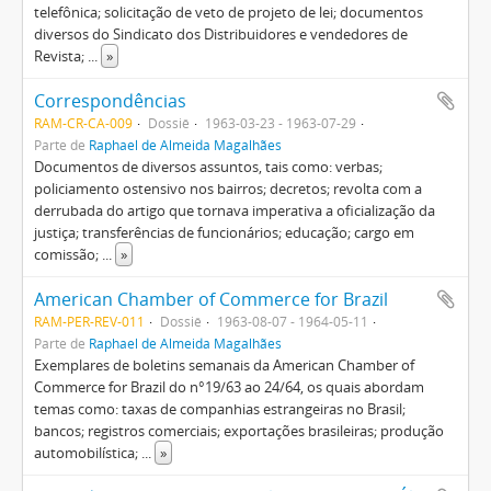
telefônica; solicitação de veto de projeto de lei; documentos
diversos do Sindicato dos Distribuidores e vendedores de
Revista;
...
»
Correspondências
RAM-CR-CA-009
Dossiê
1963-03-23 - 1963-07-29
Parte de
Raphael de Almeida Magalhães
Documentos de diversos assuntos, tais como: verbas;
policiamento ostensivo nos bairros; decretos; revolta com a
derrubada do artigo que tornava imperativa a oficialização da
justiça; transferências de funcionários; educação; cargo em
comissão;
...
»
American Chamber of Commerce for Brazil
RAM-PER-REV-011
Dossiê
1963-08-07 - 1964-05-11
Parte de
Raphael de Almeida Magalhães
Exemplares de boletins semanais da American Chamber of
Commerce for Brazil do n°19/63 ao 24/64, os quais abordam
temas como: taxas de companhias estrangeiras no Brasil;
bancos; registros comerciais; exportações brasileiras; produção
automobilística;
...
»