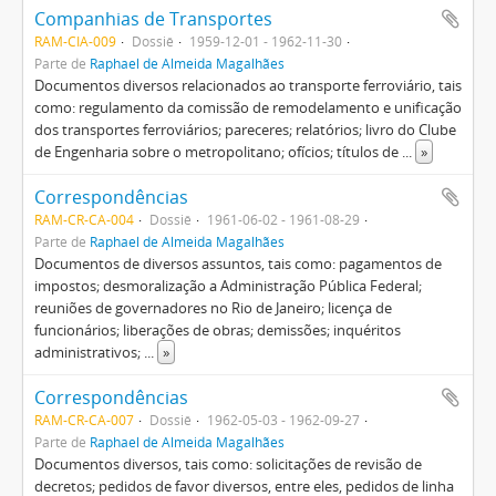
Companhias de Transportes
RAM-CIA-009
Dossiê
1959-12-01 - 1962-11-30
Parte de
Raphael de Almeida Magalhães
Documentos diversos relacionados ao transporte ferroviário, tais
como: regulamento da comissão de remodelamento e unificação
dos transportes ferroviários; pareceres; relatórios; livro do Clube
de Engenharia sobre o metropolitano; ofícios; títulos de
...
»
Correspondências
RAM-CR-CA-004
Dossiê
1961-06-02 - 1961-08-29
Parte de
Raphael de Almeida Magalhães
Documentos de diversos assuntos, tais como: pagamentos de
impostos; desmoralização a Administração Pública Federal;
reuniões de governadores no Rio de Janeiro; licença de
funcionários; liberações de obras; demissões; inquéritos
administrativos;
...
»
Correspondências
RAM-CR-CA-007
Dossiê
1962-05-03 - 1962-09-27
Parte de
Raphael de Almeida Magalhães
Documentos diversos, tais como: solicitações de revisão de
decretos; pedidos de favor diversos, entre eles, pedidos de linha