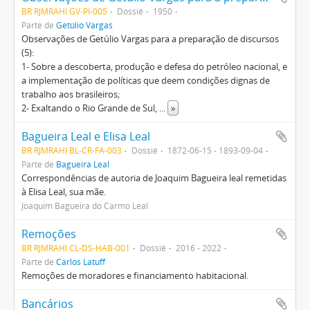
BR RJMRAHI GV-PI-005
Dossiê
1950
Parte de
Getúlio Vargas
Observações de Getúlio Vargas para a preparação de discursos
(5):
1- Sobre a descoberta, produção e defesa do petróleo nacional, e
a implementação de políticas que deem condições dignas de
trabalho aos brasileiros;
2- Exaltando o Rio Grande de Sul,
...
»
Bagueira Leal e Elisa Leal
BR RJMRAHI BL-CR-FA-003
Dossiê
1872-06-15 - 1893-09-04
Parte de
Bagueira Leal
Correspondências de autoria de Joaquim Bagueira leal remetidas
à Elisa Leal, sua mãe.
Joaquim Bagueira do Carmo Leal
Remoções
BR RJMRAHI CL-DS-HAB-001
Dossiê
2016 - 2022
Parte de
Carlos Latuff
Remoções de moradores e financiamento habitacional.
Bancários