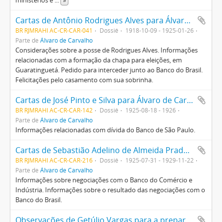
ministérios e
...
»
Cartas de Antônio Rodrigues Alves para Álvaro de Carvalho
BR RJMRAHI AC-CR-CAR-041
Dossiê
1918-10-09 - 1925-01-26
Parte de
Álvaro de Carvalho
Considerações sobre a posse de Rodrigues Alves. Informações
relacionadas com a formação da chapa para eleições, em
Guaratinguetá. Pedido para interceder junto ao Banco do Brasil.
Felicitações pelo casamento com sua sobrinha.
Cartas de José Pinto e Silva para Álvaro de Carvalho
BR RJMRAHI AC-CR-CAR-142
Dossiê
1925-08-18 - 1926
Parte de
Álvaro de Carvalho
Informações relacionadas com dívida do Banco de São Paulo.
Cartas de Sebastião Adelino de Almeida Prado para Álvaro de Carvalho
BR RJMRAHI AC-CR-CAR-216
Dossiê
1925-07-31 - 1929-11-22
Parte de
Álvaro de Carvalho
Informações sobre negociações com o Banco do Comércio e
Indústria. Informações sobre o resultado das negociações com o
Banco do Brasil.
Observações de Getúlio Vargas para a preparação de discursos