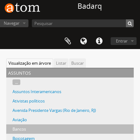
Badarq
Navegar
Entrar
Visualização em árvore
Listar
Buscar
assuntos
...
Assuntos Interamericanos
Ativistas políticos
Avenida Presidente Vargas (Rio de Janeiro, RJ)
Aviação
Bancos
Boicotagem