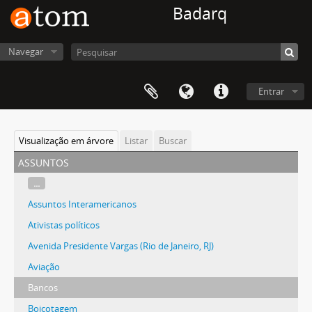
Badarq
Navegar
Entrar
Visualização em árvore
Listar
Buscar
assuntos
...
Assuntos Interamericanos
Ativistas políticos
Avenida Presidente Vargas (Rio de Janeiro, RJ)
Aviação
Bancos
Boicotagem