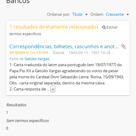
Bancos
Ordenar por:
Título
Ordem:
Crescente
1 resultados diretamente relacionados
Excluir
termos específicos
Correspondências, bilhetes, rascunhos e anotações diversas de Getúlio Vargas, algumas incompletas, sobre assuntos pessoais e políticos
BR RJMRAHI GV-CR-006
Dossiê
1943-09-15 - 1951-10-28
Parte de
Getúlio Vargas
1- Carta traduzida do latim para português (em 19/07/1977) do
Papa Pio XII a Getúlio Vargas agradecendo os votos de pesar
pela morte do Cardeal Dom Sebastião Leme. Roma, 15/09/1943;
Obs.: carta original separada, dentro da mesma caixa.
2- Carta-resposta de
...
»
Resultados
1
Sem termos específicos
0