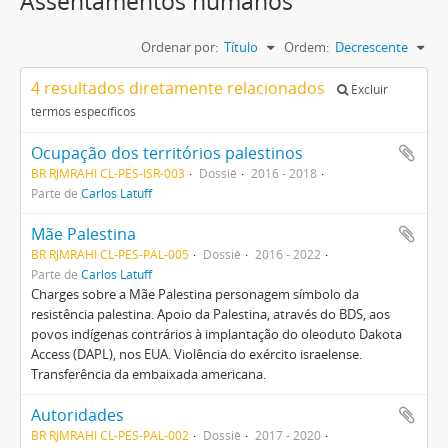
Assentamentos humanos
Ordenar por:
Título
Ordem:
Decrescente
4 resultados diretamente relacionados
Excluir
termos específicos
Ocupação dos territórios palestinos
BR RJMRAHI CL-PES-ISR-003
Dossiê
2016 - 2018
Parte de
Carlos Latuff
Mãe Palestina
BR RJMRAHI CL-PES-PAL-005
Dossiê
2016 - 2022
Parte de
Carlos Latuff
Charges sobre a Mãe Palestina personagem símbolo da
resistência palestina. Apoio da Palestina, através do BDS, aos
povos indígenas contrários à implantação do oleoduto Dakota
Access (DAPL), nos EUA. Violência do exército israelense.
Transferência da embaixada americana.
Autoridades
BR RJMRAHI CL-PES-PAL-002
Dossiê
2017 - 2020