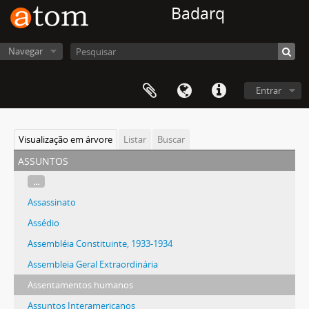
Badarq
Navegar
Entrar
Visualização em árvore
Listar
Buscar
assuntos
...
Assassinato
Assédio
Assembléia Constituinte, 1933-1934
Assembleia Geral Extraordinária
Assentamentos humanos
Assuntos Interamericanos