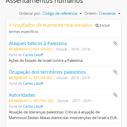
Assentamentos humanos
Ordenar por:
Código de referência
Ordem:
Crescente
4 resultados diretamente relacionados
Excluir
termos específicos
Ataques bélicos à Palestina
BR RJMRAHI CL-PES-ISR-002
Dossiê
2016 - 2018
Parte de
Carlos Latuff
Ações do Estado de Israel contra a Palestina.
Ocupação dos territórios palestinos
BR RJMRAHI CL-PES-ISR-003
Dossiê
2016 - 2018
Parte de
Carlos Latuff
Autoridades
BR RJMRAHI CL-PES-PAL-002
Dossiê
2017 - 2020
Parte de
Carlos Latuff
Atuação de lideranças palestinas. Críticas à atuação de
Mahmoud Zeidan Abbas diante das intervenções de Israel e EUA.