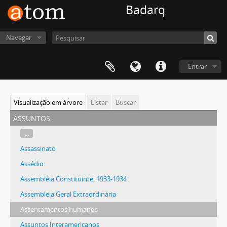
Badarq
Navegar
Entrar
Visualização em árvore
Listar
Buscar
assuntos
...
Assassinato
Assédio
Assembléia Constituinte, 1933-1934
Assembleia Geral Extraordinária
Assentamentos humanos
Assuntos Interamericanos