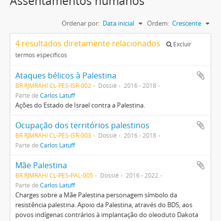
Assentamentos humanos
Ordenar por:
Data inicial
Ordem:
Crescente
4 resultados diretamente relacionados
Excluir
termos específicos
Ataques bélicos à Palestina
BR RJMRAHI CL-PES-ISR-002
Dossiê
2016 - 2018
Parte de
Carlos Latuff
Ações do Estado de Israel contra a Palestina.
Ocupação dos territórios palestinos
BR RJMRAHI CL-PES-ISR-003
Dossiê
2016 - 2018
Parte de
Carlos Latuff
Mãe Palestina
BR RJMRAHI CL-PES-PAL-005
Dossiê
2016 - 2022
Parte de
Carlos Latuff
Charges sobre a Mãe Palestina personagem símbolo da
resistência palestina. Apoio da Palestina, através do BDS, aos
povos indígenas contrários à implantação do oleoduto Dakota