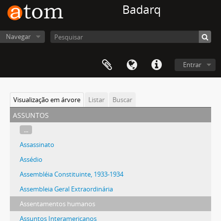
Badarq
Navegar
Entrar
Visualização em árvore
Listar
Buscar
assuntos
...
Assassinato
Assédio
Assembléia Constituinte, 1933-1934
Assembleia Geral Extraordinária
Assentamentos humanos
Assuntos Interamericanos