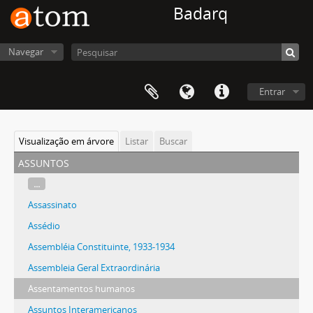
Badarq
Navegar
Entrar
Visualização em árvore
Listar
Buscar
assuntos
...
Assassinato
Assédio
Assembléia Constituinte, 1933-1934
Assembleia Geral Extraordinária
Assentamentos humanos
Assuntos Interamericanos