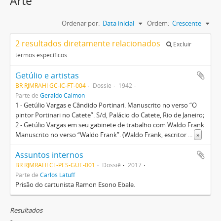
Arte
Ordenar por:
Data inicial
Ordem:
Crescente
2 resultados diretamente relacionados
Excluir
termos específicos
Getúlio e artistas
BR RJMRAHI GC-IC-FT-004
Dossiê
1942
Parte de
Geraldo Calmon
1 - Getúlio Vargas e Cândido Portinari. Manuscrito no verso “O
pintor Portinari no Catete”. S/d, Palácio do Catete, Rio de Janeiro;
2 - Getúlio Vargas em seu gabinete de trabalho com Waldo Frank.
Manuscrito no verso “Waldo Frank”. (Waldo Frank, escritor
...
»
Assuntos internos
BR RJMRAHI CL-PES-GUE-001
Dossiê
2017
Parte de
Carlos Latuff
Prisão do cartunista Ramon Esono Ebale.
Resultados