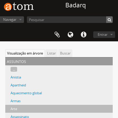
Badarq
Navegar
Entrar
Visualização em árvore
Listar
Buscar
assuntos
...
Anistia
Apartheid
Aquecimento global
Armas
Arte
Assassinato