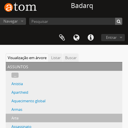
Badarq
Navegar
Entrar
Visualização em árvore
Listar
Buscar
assuntos
...
Anistia
Apartheid
Aquecimento global
Armas
Arte
Assassinato