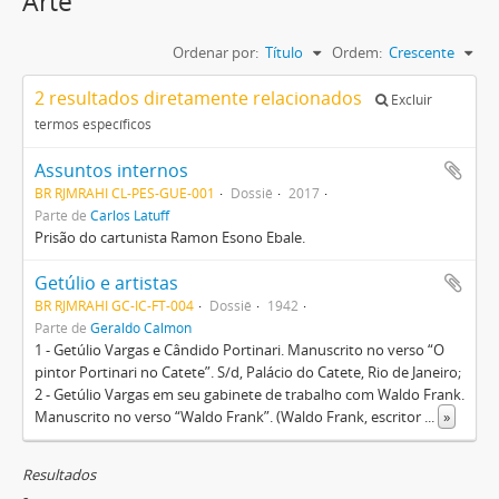
Arte
Ordenar por:
Título
Ordem:
Crescente
2 resultados diretamente relacionados
Excluir
termos específicos
Assuntos internos
BR RJMRAHI CL-PES-GUE-001
Dossiê
2017
Parte de
Carlos Latuff
Prisão do cartunista Ramon Esono Ebale.
Getúlio e artistas
BR RJMRAHI GC-IC-FT-004
Dossiê
1942
Parte de
Geraldo Calmon
1 - Getúlio Vargas e Cândido Portinari. Manuscrito no verso “O
pintor Portinari no Catete”. S/d, Palácio do Catete, Rio de Janeiro;
2 - Getúlio Vargas em seu gabinete de trabalho com Waldo Frank.
Manuscrito no verso “Waldo Frank”. (Waldo Frank, escritor
...
»
Resultados