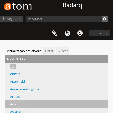
Badarq
Navegar
Entrar
Visualização em árvore
Listar
Buscar
assuntos
...
Anistia
Apartheid
Aquecimento global
Armas
Arte
Assassinato