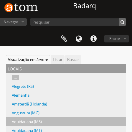
Badarq
Navegar
Entrar
Visualização em árvore
Listar
Buscar
locais
...
Alegrete (RS)
Alemanha
Amsterdã (Holanda)
Angustura (MG)
Aquidauana (MS)
Aquidauana (MT)