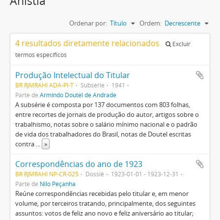
Anistia
Ordenar por:
Título
Ordem:
Decrescente
4 resultados diretamente relacionados
Excluir
termos específicos
Produção Intelectual do Titular
BR RJMRAHI ADA-PI-T
Subsérie
1941
Parte de
Armindo Doutel de Andrade
A subsérie é composta por 137 documentos com 803 folhas,
entre recortes de jornais de produção do autor, artigos sobre o
trabalhismo, notas sobre o salário mínimo nacional e o padrão
de vida dos trabalhadores do Brasil, notas de Doutel escritas
contra
...
»
Correspondências do ano de 1923
BR RJMRAHI NP-CR-025
Dossiê
1923-01-01 - 1923-12-31
Parte de
Nilo Peçanha
Reúne correspondências recebidas pelo titular e, em menor
volume, por terceiros tratando, principalmente, dos seguintes
assuntos: votos de feliz ano novo e feliz aniversário ao titular;