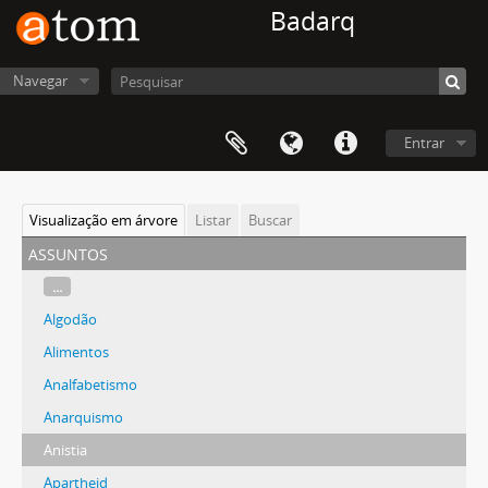
Badarq
Navegar
Entrar
Visualização em árvore
Listar
Buscar
assuntos
...
Algodão
Alimentos
Analfabetismo
Anarquismo
Anistia
Apartheid