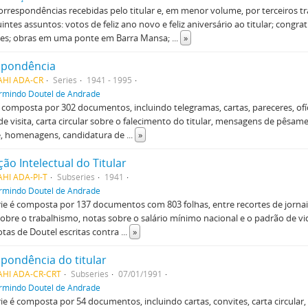
rrespondências recebidas pelo titular e, em menor volume, por terceiros t
intes assuntos: votos de feliz ano novo e feliz aniversário ao titular; congra
es; obras em uma ponte em Barra Mansa;
...
»
spondência
AHI ADA-CR
Series
1941 - 1995
rmindo Doutel de Andrade
é composta por 302 documentos, incluindo telegramas, cartas, pareceres, ofíci
de visita, carta circular sobre o falecimento do titular, mensagens de pêsame
, homenagens, candidatura de
...
»
ão Intelectual do Titular
AHI ADA-PI-T
Subseries
1941
rmindo Doutel de Andrade
ie é composta por 137 documentos com 803 folhas, entre recortes de jorna
sobre o trabalhismo, notas sobre o salário mínimo nacional e o padrão de v
notas de Doutel escritas contra
...
»
pondência do titular
AHI ADA-CR-CRT
Subseries
07/01/1991
rmindo Doutel de Andrade
ie é composta por 54 documentos, incluindo cartas, convites, carta circular, b