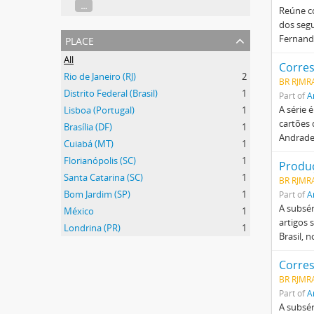
...
Reúne co
dos segu
place
Fernand
All
Corre
Rio de Janeiro (RJ)
2
BR RJMR
Distrito Federal (Brasil)
1
Part of
A
A série 
Lisboa (Portugal)
1
cartões 
Brasília (DF)
1
Andrade
Cuiabá (MT)
1
Florianópolis (SC)
1
Produç
Santa Catarina (SC)
1
BR RJMR
Bom Jardim (SP)
1
Part of
A
A subsér
México
1
artigos 
Londrina (PR)
1
Brasil, 
Corres
BR RJMR
Part of
A
A subsér