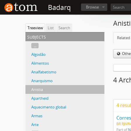
Badarq
Browse
Anist
Treeview
List
Search
subjects
Related 
...
Othe
Algodão
Alimentos
Analfabetismo
4 Arch
Anarquismo
Anistia
Apartheid
4 resu
Aquecimento global
Armas
Corre
BR RJMR
Arte
Part of
N