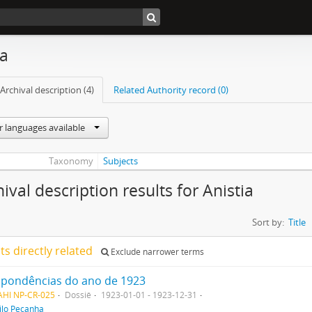
ia
Archival description (4)
Related Authority record (0)
r languages available
Taxonomy
Subjects
ival description results for Anistia
Sort by:
Title
lts directly related
Exclude narrower terms
spondências do ano de 1923
AHI NP-CR-025
Dossiê
1923-01-01 - 1923-12-31
ilo Peçanha