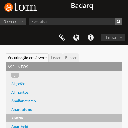
Badarq
Navegar
Entrar
Visualização em árvore
Listar
Buscar
assuntos
...
Algodão
Alimentos
Analfabetismo
Anarquismo
Anistia
Apartheid