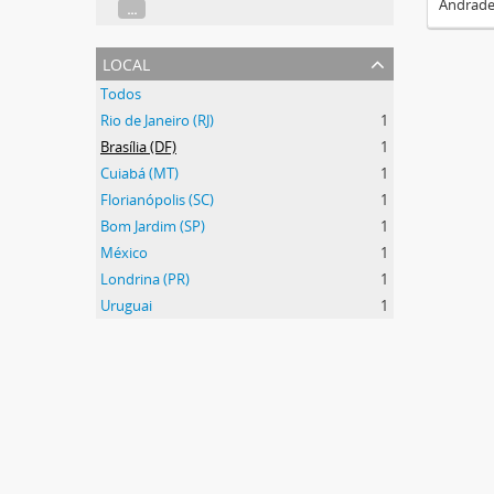
Andrade
...
local
Todos
Rio de Janeiro (RJ)
1
Brasília (DF)
1
Cuiabá (MT)
1
Florianópolis (SC)
1
Bom Jardim (SP)
1
México
1
Londrina (PR)
1
Uruguai
1