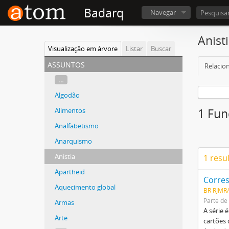
Badarq
Navegar
Anist
Visualização em árvore
Listar
Buscar
assuntos
Relacio
...
Algodão
Alimentos
1 Fun
Analfabetismo
Anarquismo
Anistia
1 resu
Apartheid
Corre
Aquecimento global
BR RJMR
Parte de
Armas
A série 
Arte
cartões 