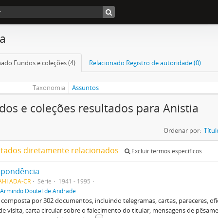
ia
nado Fundos e coleções (4)
Relacionado Registro de autoridade (0)
Taxonomia
Assuntos
dos e coleções resultados para Anistia
Ordenar por:
Títul
ltados diretamente relacionados
Excluir termos específicos
spondência
AHI ADA-CR
Série
1941 - 1995
Armindo Doutel de Andrade
é composta por 302 documentos, incluindo telegramas, cartas, pareceres, ofíci
de visita, carta circular sobre o falecimento do titular, mensagens de pêsame