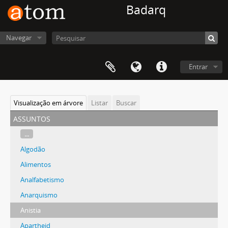
Badarq
Navegar
Entrar
Visualização em árvore
Listar
Buscar
assuntos
...
Algodão
Alimentos
Analfabetismo
Anarquismo
Anistia
Apartheid