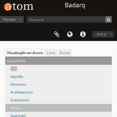
Badarq
Navegar
Entrar
Visualização em árvore
Listar
Buscar
assuntos
...
Algodão
Alimentos
Analfabetismo
Anarquismo
Anistia
Apartheid