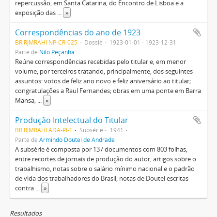
repercussão, em Santa Catarina, do Encontro de Lisboa e a
exposição das
...
»
Correspondências do ano de 1923
BR RJMRAHI NP-CR-025
Dossiê
1923-01-01 - 1923-12-31
Parte de
Nilo Peçanha
Reúne correspondências recebidas pelo titular e, em menor
volume, por terceiros tratando, principalmente, dos seguintes
assuntos: votos de feliz ano novo e feliz aniversário ao titular;
congratulações a Raul Fernandes; obras em uma ponte em Barra
Mansa;
...
»
Produção Intelectual do Titular
BR RJMRAHI ADA-PI-T
Subsérie
1941
Parte de
Armindo Doutel de Andrade
A subsérie é composta por 137 documentos com 803 folhas,
entre recortes de jornais de produção do autor, artigos sobre o
trabalhismo, notas sobre o salário mínimo nacional e o padrão
de vida dos trabalhadores do Brasil, notas de Doutel escritas
contra
...
»
Resultados