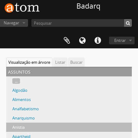
Badarq
Navegar
Entrar
Visualização em árvore
Listar
Buscar
assuntos
...
Algodão
Alimentos
Analfabetismo
Anarquismo
Anistia
Apartheid