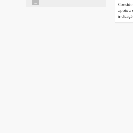
...
Consider
apoio a 
indicaçã