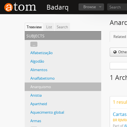
Badarq
Browse
Anar
Treeview
List
Search
subjects
Related 
...
Othe
Alfabetização
Algodão
Alimentos
1 Arc
Analfabetismo
Anarquismo
Anistia
1 resu
Apartheid
Aquecimento global
Cartas
BR RJMR
Armas
Part of
Á