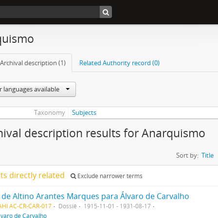
quismo
Archival description (1)
Related Authority record (0)
r languages available
Taxonomy
Subjects
hival description results for Anarquismo
Sort by:
Title
lts directly related
Exclude narrower terms
 de Altino Arantes Marques para Álvaro de Carvalho
AHI AC-CR-CAR-017
Dossiê
1915-11-01 - 1931-08-17
lvaro de Carvalho