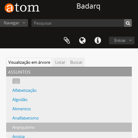
Badarq
Navegar
Entrar
Visualização em árvore
Listar
Buscar
assuntos
...
Alfabetização
Algodão
Alimentos
Analfabetismo
Anarquismo
Anistia