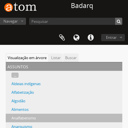
Badarq
Navegar
Entrar
Visualização em árvore
Listar
Buscar
assuntos
...
Aldeias indígenas
Alfabetização
Algodão
Alimentos
Analfabetismo
Anarquismo